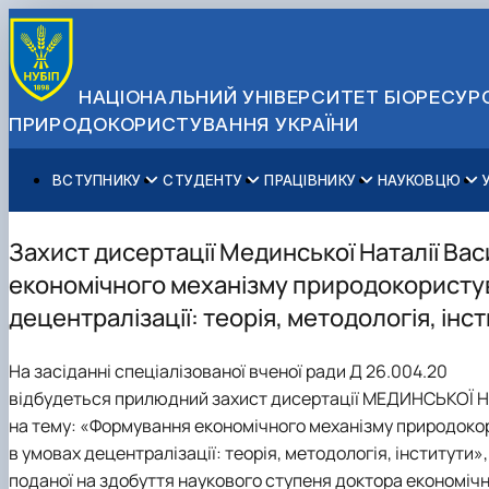
НАЦІОНАЛЬНИЙ УНІВЕРСИТЕТ БІОРЕСУРС
ПРИРОДОКОРИСТУВАННЯ УКРАЇНИ
ВСТУПНИКУ
СТУДЕНТУ
ПРАЦІВНИКУ
НАУКОВЦЮ
Вступ до НУБіП України 2026
Навчання
Освітній процес
Наукова діяльність
Управління і самоврядування
Приймальна комісія
Додаткова освіта
Міжнародна діяльність
Аспіранту / Докторанту
Загальна інформація
Захист дисертації Мединської Наталії Ва
Правила прийому
Позанавчальна діяльність
Довідкова інформація
Захисти дисертацій
Офіційні документи
економічного механізму природокористу
Для осіб з тимчасово окупованих територій
Студентське самоврядування
Профспілкова організація
Законодавче та нормативне забезпечення
Стратегія розвитку на період 2026-2030рр. «ГОЛОСІ
децентралізації: теорія, методологія, інс
Зимовий вступ
Довідкова інформація
Центр колективного користування науковим обладна
Доступ до публічної інформації
Підготовчий курс НМТ
Пільги
Біоетична комісія
Державні закупівлі
На засіданні спеціалізованої вченої ради Д 26.004.20
Для іноземців / For foreigners
Наукові видання
Офіційна символіка
відбудеться прилюдний захист дисертації МЕДИНСЬКОЇ На
Військова освіта
Наука для бізнесу
Антикорупційні заходи
на тему: «Формування економічного механізму природок
Гендерна радниця
в умовах децентралізації: теорія, методологія, інститути»,
Контактна інформація
поданої на здобуття наукового ступеня доктора економічн