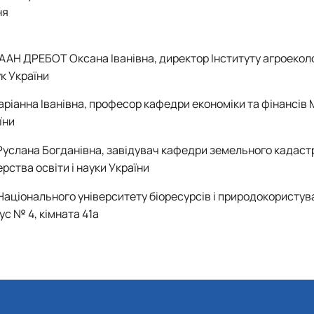
ня
ААН ДРЕБОТ Оксана Іванівна, директор Інституту агроеколог
к України
ріанна Іванівна, професор кафедри економіки та фінансів 
їни
Руслана Богданівна, завідувач кафедри земельного кадаст
ства освіти і науки України
Національного університету біоресурсів і природокористув
ус № 4, кімната 41а