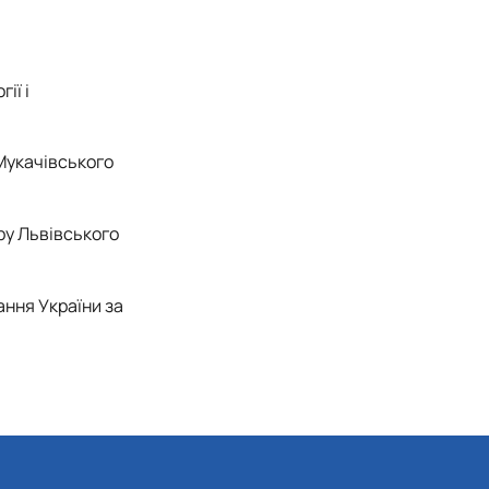
ії і
Мукачівського
ру Львівського
ання України за