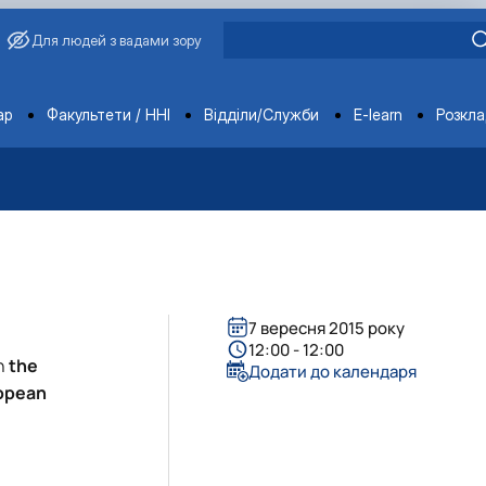
Для людей з вадами зору
ments
ар
Факультети / ННІ
Відділи/Служби
E-learn
Розкл
і садово-паркове господарство, ветеринарна медицина»
 якості
питань запобігання та виявлення корупції
іння державною мовою
упційного уповноваженого НУБіП України
о-правові акти
 працівники
ти НУБіП України
х заходів
НАЗК
7 вересня 2015 року
ення НТЗ
їни
 НАЗК
12:00 - 12:00
in
the
сіївська ініціатива 2020»
фесори НУБіП України
Додати до календаря
ropean
єр
ерситету «Голосіївська ініціатива – 2025»