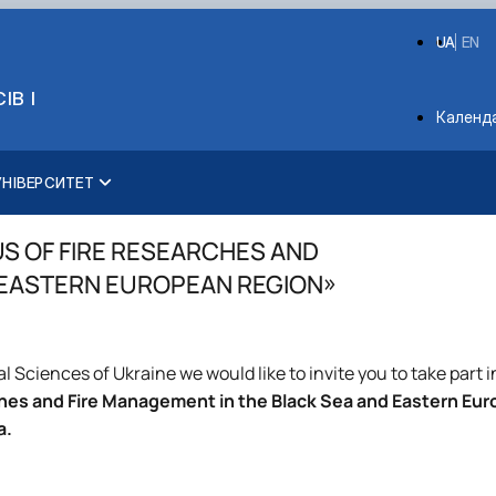
UA
EN
ІВ І
Depart
Календ
УНІВЕРСИТЕТ
Розклад та графік освітнього процесу
Друга вища освіта
Спорт
Сенат Студентської організації
Оплата за навчання та проживання
Ліцензія
Відрядження за кордон
Відпочинок на морі
Бакалавр / Bachelor
Наукова та інноваційна діяльність
Законодавча база
ЦКНО «Агропромисловий комплекс, лісове 
Досліднику та автору
Каталог наукових послуг
Керівництво
Система менеджменту
Уповноважена особа з 
Кабінет студента
Подвійний диплом
Культура і просвіта
Профком студентів і аспірантів
Поселення до гуртожитків
Організація освітнього процесу
Мобільність ERASMUS+
Видавництво
Магістерські програми / Master
Наукові новини
Положення
Обладнання НУБіП України
Звіт про проведення НТЗ
«SEB-2024»
Президент
Іспит на рівень волод
Положення про антикор
US OF FIRE RESEARCHES AND
Elearn
Міжнародні можливості
Автошкола
Студентські ради гуртожитків
Замовлення довідок
Система забезпечення якості освітнього процесу
Університети-партнери
Корпоративна пошта
Тематичні плани НДР
Методичні рекомендації, пам'ятки
Наукові журнали НУБіП України
«SEB-2025»
Ректорат
Історія університету
Національні нормативн
 EASTERN EUROPEAN REGION»
ЇВСЬКА ІНІЦІАТИВА – 2030»
Наукова бібліотека
Військова освіта
IQ-простір
Їдальні та буфети
Сертифікатні програми
Актуальні можливості
Оздоровчий центр
Підсумки наукової діяльності
Форми документів
Наукові журнали НУБіП України (English)
Вчена Рада
Видатні випускники та
Нормативно-правові ак
нням
Вибіркові дисципліни
Студентські квитки
Підвищення кваліфікації
Психологічна підтримка
Студентська наукова робота
Патентно-ліцензійна діяльність
Пам'ятка про проведення науково-технічни
Наглядова рада
Звіт ректора
Інформаційні ресурси 
Сторінка магістра
Центр вивчення мов
Інклюзивне середовище
Рада молодих вчених
Порядок планування та організації провед
Рада роботодавців
Пам'яті захисників Укра
Методичні роз’яснення
l Sciences of Ukraine we would like to invite you to take part 
Стипендія
Наукові школи
Результати науково-технічних заходів
Благодійний фонд «Голо
Почесні доктори і про
Антикорупційні заходи
ches and Fire Management in the Black Sea and Eastern Eu
Іноземні мови
Стартап школа НУБіП України
Монографії
Пресслужба
a.
Працевлаштування
Університетський кур'
Вибори ректора
Програма розвитку унів