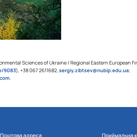
vironmental Sciences of Ukraine / Regional Eastern European Fi
de/9083
), +38 067 2611682,
sergiy.zibtsev@nubip.edu.ua
;
.com
.
Поштова адреса
Приймальна к