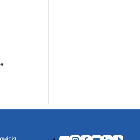
re
омісія