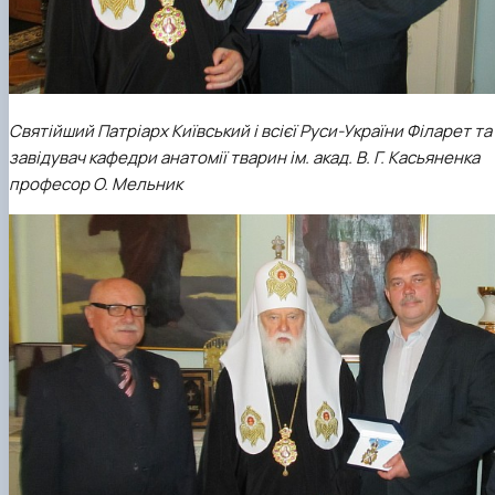
Святійший Патріарх Київський і всієї Руси-України Філарет та
завідувач кафедри анатомії тварин ім. акад. В. Г. Касьяненка
професор О. Мельник