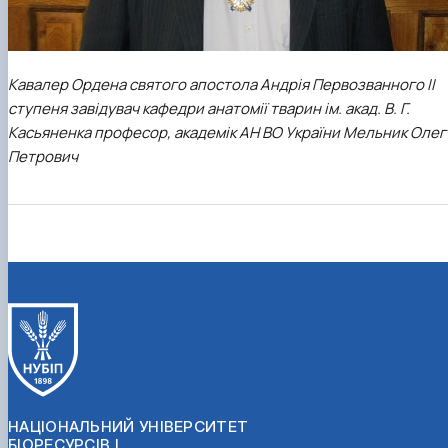
Кавалер Ордена святого апостола Андрія Первозванного II
ступеня завідувач
кафедри анатомії тварин ім. акад. В. Г.
Касьяненка
професор, академік АН ВО України Мельник Олег
Петрович
НАЦІОНАЛЬНИЙ УНІВЕРСИТЕТ
БІОРЕСУРСІВ І