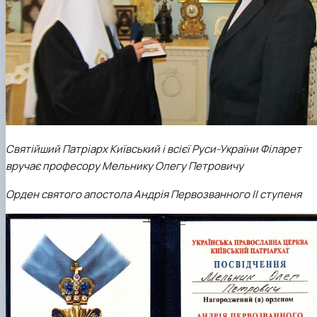
Святійший Патріарх Київський і всієї Руси-України Філарет
вручає професору Мельнику Олегу Петровичу
Орден святого апостола Андрія Первозванного II ступеня