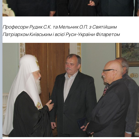
Професори Рудик С.К. та Мельник О.П. з
Святійшим
Патріархом Київським і всієї Руси-України Філаретом