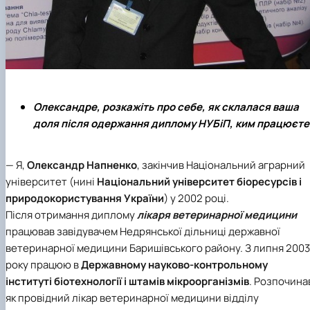
Олександре, розкажіть про себе, як склалася ваша
доля після одержання диплому НУБіП, ким працюєте
— Я,
Олександр Напненко
, закінчив Національний аграрний
університет (нині
Національний університет біоресурсів і
природокористування України
) у 2002 році.
Після отримання диплому
лікаря ветеринарної медицини
працював завідувачем Недрянської дільниці державної
ветеринарної медицини Баришівського району. З липня 2003
року працюю в
Державному науково-контрольному
інституті біотехнології і штамів мікроорганізмів
. Розпочина
як провідний лікар ветеринарної медицини відділу