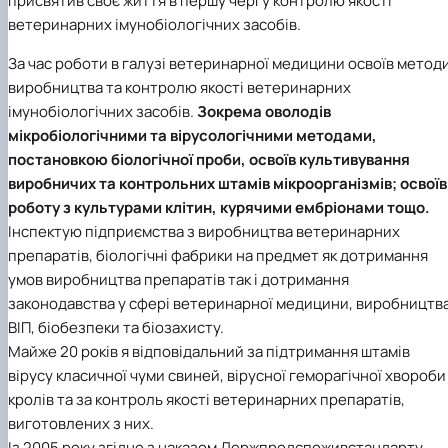
присвятив своє життя в першу чергу контролю якості
ветеринарних імунобіологічних засобів.
За час роботи в галузі ветеринарної медицини освоїв метод
виробництва та контролю якості ветеринарних
імунобіологічних засобів.
Зокрема оволодів
мікробіологічними та вірусологічними методами,
постановкою біологічної проби, освоїв культивування
виробничих та контрольних штамів мікроорганізмів; освоїв
роботу з культурами клітин, курячими ембріонами тощо.
Інспектую підприємства з виробництва ветеринарних
препаратів, біологічні фабрики на предмет як дотримання
умов виробництва препаратів так і дотримання
законодавства у сфері ветеринарної медицини, виробництв
ВІП, біобезпеки та біозахисту.
Майже 20 років я відповідальний за підтримання штамів
вірусу класичної чуми свиней, вірусної геморагічної хвороби
кролів та за контроль якості ветеринарних препаратів,
виготовлених з них.
Із 2005 року згідно з наказом Держпродспоживстандарту