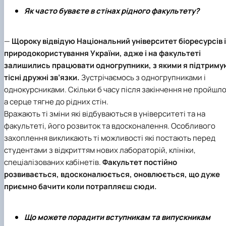
Як часто буваєте в стінах рідного факультету?
—
Щороку відвідую
Національний університет біоресурсів і
природокористування України
, адже і на факультеті
залишились працювати одногрупники, з якими я підтриму
тісні дружні зв’язки.
Зустрічаємось з одногрупниками і
однокурсниками. Скільки б часу після закінчення не пройшло
а серце тягне до рідних стін.
Вражають ті зміни які відбуваються в університеті та на
факультеті, його розвиток та вдосконалення. Особливого
захоплення викликають ті можливості які постають перед
студентами з відкриттям нових лабораторій, клініки,
спеціалізованих кабінетів.
Факультет постійно
розвивається, вдосконалюється, оновлюється, що дуже
приємно бачити коли потрапляєш сюди.
Що можете порадити вступникам та випускникам