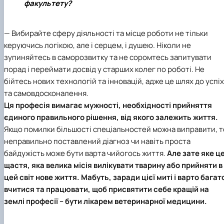
факультету?
— Вибирайте сферу діяльності та місце роботи не тільки
керуючись логікою, але і серцем, і душею. Ніколи не
зупиняйтесь в саморозвитку та не соромтесь запитувати
порад і переймати досвід у старших колег по роботі. Не
бійтесь нових технологій та інновацій, адже це шлях до успі
та самовдосконалення.
Ця професія вимагає мужності, необхідності прийняття
єдиного правильного рішення, від якого залежить життя.
Якщо помилки більшості спеціальностей можна виправити, т
неправильно поставлений діагноз чи навіть проста
байдужість може бути варта чийогось життя.
Але зате яке ц
щастя, яка велика місія вилікувати тварину або прийняти в
цей світ нове життя. Мабуть, заради цієї миті і варто багат
вчитися та працювати, щоб присвятити себе кращій на
землі професії – бути
лікарем ветеринарної медицини
.