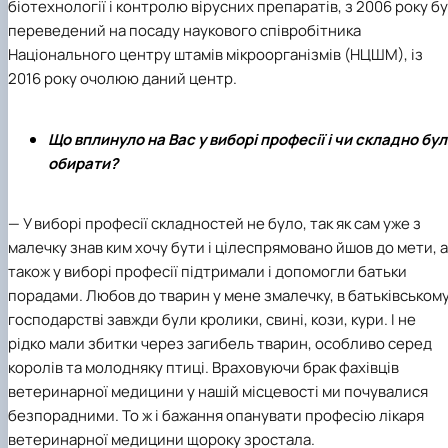
біотехнології і контролю вірусних препаратів, з 2006 року б
переведений на посаду наукового співробітника
Національного центру штамів мікроорганізмів (НЦШМ), із
2016 року очолюю даний центр.
Що вплинуло на Вас у виборі професії і чи складно бу
обирати?
— У виборі професії складностей не було, так як сам уже з
малечку знав ким хочу бути і цілеспрямовано йшов до мети, а
також у виборі професії підтримали і допомогли батьки
порадами. Любов до тварин у мене змалечку, в батьківськом
господарстві завжди були кролики, свині, кози, кури. І не
рідко мали збитки через загибель тварин, особливо серед
королів та молодняку птиці. Враховуючи брак фахівців
ветеринарної медицини у нашій місцевості ми почувалися
безпорадними. То ж і бажання опанувати професію лікаря
ветеринарної медицини щороку зростала.