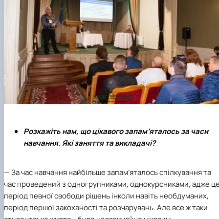
Розкажіть нам, що цікавого запам’яталось за часи
навчання. Які заняття та викладачі?
— За час навчання найбільше запам’яталось спілкування та
час проведений з одногрупниками, однокурсниками, адже ц
період певної свободи рішень інколи навіть необдуманих,
період першої закоханості та розчарувань. Але все ж таки