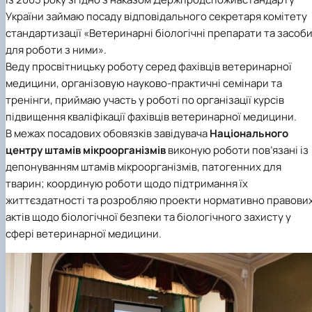
України займаю посаду відповідального секретаря
комітету
стандартизації «Ветеринарні біологічні препарати та засоб
для роботи з ними»
.
Веду просвітницьку роботу серед фахівців ветеринарної
медицини, організовую науково-практичні семінари та
тренінги, приймаю участь у роботі по організації курсів
підвищення кваліфікації фахівців ветеринарної медицини.
В межах посадових обовязків завідувача
Національного
центру штамів мікроорганізмів
виконую роботи пов’язані із
депонуванням штамів мікроорганізмів, патогенних для
тварин; координую роботи щодо підтримання їх
життєздатності та розробляю проекти нормативно правови
актів щодо біологічної безпеки та біологічного захисту у
сфері ветеринарної медицини.