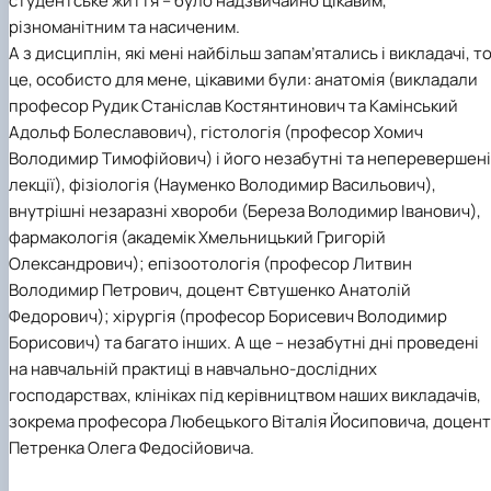
студентське життя – було надзвичайно цікавим,
різноманітним та насиченим.
А з дисциплін, які мені найбільш запам’ятались і викладачі, т
це, особисто для мене, цікавими були: анатомія (викладали
професор Рудик Станіслав Костянтинович та Камінський
Адольф Болеславович), гістологія (професор Хомич
Володимир Тимофійович) і його незабутні та неперевершені
лекції), фізіологія (Науменко Володимир Васильович),
внутрішні незаразні хвороби (Береза Володимир Іванович),
фармакологія (академік Хмельницький Григорій
Олександрович); епізоотологія (професор Литвин
Володимир Петрович, доцент Євтушенко Анатолій
Федорович); хірургія (професор Борисевич Володимир
Борисович) та багато інших. А ще – незабутні дні проведені
на навчальній практиці в навчально-дослідних
господарствах, клініках під керівництвом наших викладачів,
зокрема професора Любецького Віталія Йосиповича, доцент
Петренка Олега Федосійовича.