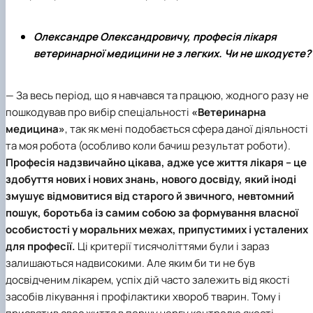
Олександре Олександровичу, професія лікаря
ветеринарної медицини не з легких. Чи не шкодуєте?
— За весь період, що я навчався та працюю, жодного разу не
пошкодував про вибір
спеціальності
«Ветеринарна
медицина»
, так як мені подобається сфера даної діяльності
та моя робота (особливо коли бачиш результат роботи).
Професія надзвичайно цікава, адже усе життя лікаря – це
здобуття нових і нових знань, нового досвіду, який іноді
змушує відмовитися від старого й звичного, невтомний
пошук, боротьба із самим собою за формування власної
особистості у моральних межах, припустимих і усталених
для професії.
Ці критерії тисячоліттями були і зараз
залишаються надвисокими. Але яким би ти не був
досвідченим лікарем, успіх дій часто залежить від якості
засобів лікування і профілактики хвороб тварин. Тому і