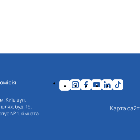
омісія
м. Київ вул.
шлях, буд. 19,
Карта сайт
пус № 1, кімната