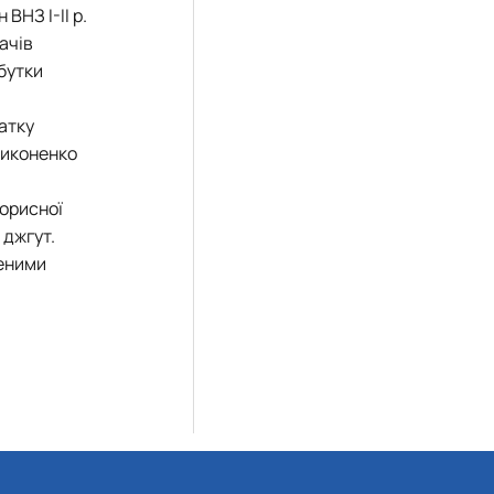
ВНЗ І-ІІ р.
ачів
бутки
атку
 Никоненко
корисної
 джгут.
леними