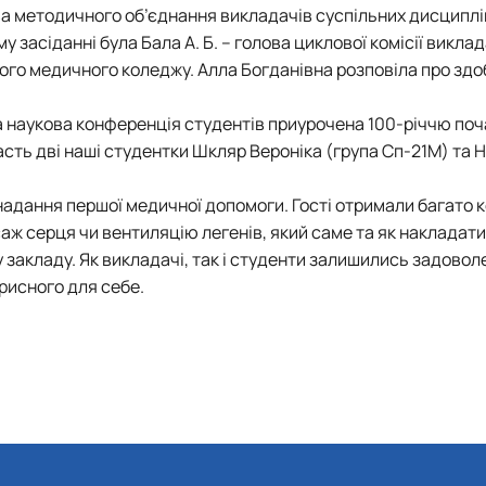
а методичного об’єднання викладачів суспільних дисциплін 
 засіданні була Бала А. Б. – голова циклової комісії виклад
го медичного коледжу. Алла Богданівна розповіла про здо
 наукова конференція студентів приурочена 100-річчю поч
участь дві наші студентки Шкляр Вероніка (група Сп-21М) та
 надання першої медичної допомоги. Гості отримали багато 
аж серця чи вентиляцію легенів, який саме та як накладати
 закладу. Як викладачі, так і студенти залишились задово
рисного для себе.