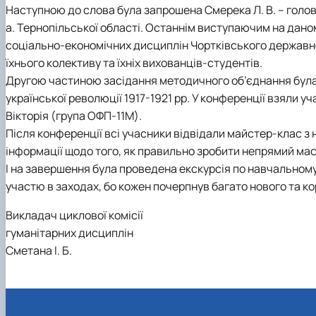
Наступною до слова була запрошена Смерека Л. В. – голов
а. Тернопільської області. Останнім виступаючим на даному
соціально-економічних дисциплін Чортківського державно
їхнього колективу та їхніх вихованців-студентів.
Другою частиною засідання методичного об’єднання була
української революції 1917-1921 рр. У конференції взяли 
Вікторія (група ОФП-11М).
Після конференції всі учасники відвідали майстер-клас з
інформації щодо того, як правильно зробити непрямий мас
І на завершення була проведена екскурсія по навчальному
участю в заходах, бо кожен почерпнув багато нового та ко
Викладач циклової комісії
гуманітарних дисциплін
Сметана І. Б.