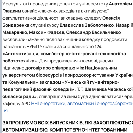
У результаті проведених доцентом університету
Анатолієм
Гладким
ознайомлюючих заходів та активізуючої
факультативної діяльності викладача коледжу
Олексія
Бондаренка
слухачі курсу
Владислав Заболотенко
,
Назарі
Макаренко
,
Максим Фадєєв
,
Олександр Васильченко
висловили бажання після закінчення коледжу продовжити
навчання в НУБіП України за
спеціальністю
174
«Автоматизація, комп’ютерно-інтегровані технології та
робототехніка»
. Для продовження взаємовідносин
підписано
договір про співпрацю між Національним
університетом біоресурсів і природокористування України
та Комунальним закладом «Уманський гуманітарно-
педагогічний фаховий коледж ім. Т.Г. Шевченка Черкаської
обласної ради»
, співпраця за яким буде здійснюватися чере
ННІ енергетики, автоматики і енергозбереже
кафедру АРС
ня
.
ЗАПРОШУЄМО ВСІХ ВИПУСКНИКІВ, ЯКІ ЗАХОПЛЮЮТЬС
АВТОМАТИЗАЦІЄЮ, КОМП’ЮТЕРНО-ІНТЕГРОВАНИМИ