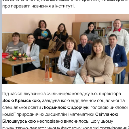
про переваги навчання в інституті.
Під час спілкування з очільницею коледжу в.о. директора
Зоєю Крамською
, завідувачкою відділенням соціальної та
спеціальної освіти
Людмилою Сидорчук
, головою циклової
комісії природничих дисциплін і математики
Світланою
Білошкурською
несподівано вияснилось, що у цьому
гуманітарно-педагогічному фаховому коледжі організовани