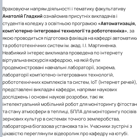
Враховуючи напрям діяльності і тематику факультативу
Анатолій Гладкий
ознайомив присутніх викладачів і
студентів коледжу з
освітньою програмою
«Автоматизація,
комп’ютерно-інтегровані технології та робототехніка»
, за
якою проводиться підготовка фахівців на
кафедрі автоматик
та робототехнічних систем ім. акад. І.І. Мартиненка
.
Неабиякий інтерес викликала проведена по інтернету
віртуальна екскурсія кафедрою, на якій були
продемонстровані навчальні лабораторії, зокрема,
лабораторії комп’ютено-інтегрованих технологій,
робототехнічних комплексів та систем, ІоТ (Інтернет речей)
представлені викладачі кафедри, напрями наукових
досліджень і основні наукові розробки, такі як
інтелектуальний мобільний робот для моніторингу фітоста
та стану атмосфери в теплиці, БПЛА для моніторингу посівів
зернових культур в системах точного землеробства,
лабораторна біогазова установка та ін. Учасники зустрічі з
цікавістю переглянули відеоролик про кафедру на ютубі.