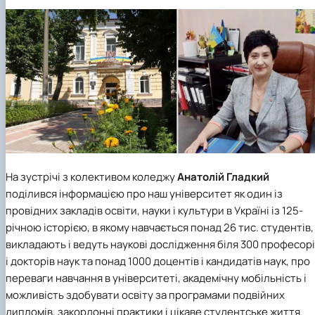
На зустрічі з колективом коледжу
Анатолій Гладкий
поділився інформацією про наш університет як один із
провідних закладів освіти, науки і культури в Україні із 125-
річною історією, в якому навчається понад 26 тис. студентів,
викладають і ведуть наукові дослідження біля 300 професор
і докторів наук та понад 1000 доцентів і кандидатів наук, про
переваги навчання в університеті, академічну мобільність і
можливість здобувати освіту за програмами подвійних
дипломів, закордонні практики і цікаве студентське життя.