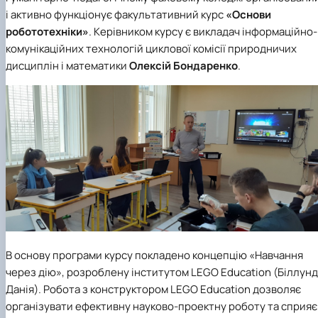
і активно функціонує факультативний курс
«Основи
робототехніки»
. Керівником курсу є викладач інформаційно-
комунікаційних технологій циклової комісії природничих
дисциплін і математики
Олексій Бондаренко
.
В основу програми курсу покладено концепцію «Навчання
через дію», розроблену інститутом LEGO Education (Біллунд
Данія). Робота з конструктором LEGO Education дозволяє
організувати ефективну науково-проектну роботу та сприяє