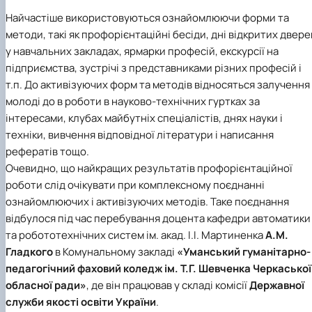
Іноземні мови
Їдальні та буфети
Центр вивчення мов
Психологічна підтримка
Біоетична комісія
Рада молодих вчених
Методичні рекомендації, пам'ятки
ЦКНО «Агропромисловий комплекс, лісове і
Доступ до публічної інформації
Наглядова рада
Історія університету
Найчастіше використовуються ознайомлюючи форми та
Працевлаштування
Студентські квитки
Інклюзивне середовище
Наукові видання
садово-паркове господарство, ветеринарна
Наукові школи
Форми документів
Державні закупівлі
Рада роботодавців
Видатні випускники та працівники
методи, такі як профорієнтаційні бесіди, дні відкритих двере
Наука для бізнесу
медицина»
Стартап школа НУБіП України
Патентно-ліцензійна діяльність
Досліднику та автору
Офіційна символіка
Благодійний фонд «Голосіївська ініціатива
Звіт ректора
у навчальних закладах, ярмарки професій, екскурсії на
Обладнання НУБіП України
Звіт про проведення НТЗ
Каталог наукових послуг
Антикорупційні заходи
2020»
Пам'яті захисників України
підприємства, зустрічі з представниками різних професій і
Наукові журнали НУБіП України
«SEB-2024»
Гендерна радниця
Почесні доктори і професори НУБіП України
Уповноважена особа з питань запобігання 
Наукові журнали НУБіП України (English)
«SEB-2025»
Контактна інформація
виявлення корупції
Пресслужба
т.п. До активізуючих форм та методів відносяться залучення
Пам'ятка про проведення науково-технічни
Університетський кур'єр
Положення про антикорупційного
молоді до в роботи в науково-технічних гуртках за
заходів
уповноваженого НУБіП України
Вибори ректора
інтересами, клубах майбутніх спеціалістів, днях науки і
Порядок планування та організації
Програма розвитку університету «Голосіївсь
Національні нормативно-правові акти
техніки, вивчення відповідної літератури і написання
проведення НТЗ
ініціатива – 2025»
Нормативно-правові акти НУБіП України
рефератів тощо.
Результати науково-технічних заходів
Інформаційні ресурси НАЗК
Очевидно, що найкращих результатів профорієнтаційної
Монографії
Методичні роз’яснення НАЗК
роботи слід очікувати при комплексному поєднанні
Антикорупційні заходи
ознайомлюючих і активізуючих методів. Таке поєднання
відбулося під час перебування доцента
кафедри автоматики
та робототехнічних систем ім. акад. І.І. Мартиненка
А.М.
Гладкого
в
Комунальному закладі
«Уманський гуманітарно-
педагогічний фаховий коледж ім. Т.Г. Шевченка Черкаської
обласної ради»
, де він працював у складі комісії
Державної
служби якості освіти України
.