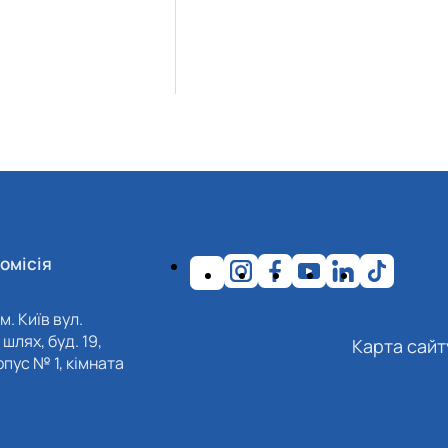
омісія
м. Київ вул.
шлях, буд. 19,
Карта сайт
пус № 1, кімната