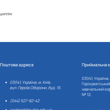
сциплін
Поштова адреса
Приймальна к
03041, Україна, 
03041, Україна, м. Київ,
Горіхуватський 
вул. Героїв Оборони, буд. 15.
навчальний кор
№ 12.
(044) 527-82-42
rectorat@nubip.edu.ua