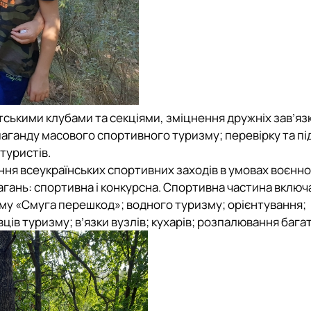
ськими клубами та секціями, зміцнення дружніх зав’язк
паганду масового спортивного туризму; перевірку та п
туристів.
я всеукраїнських спортивних заходів в умовах воєнно
ань: спортивна і конкурсна. Спортивна частина включ
изму «Смуга перешкод»; водного туризму; орієнтування;
ів туризму; в’язки вузлів; кухарів; розпалювання багат