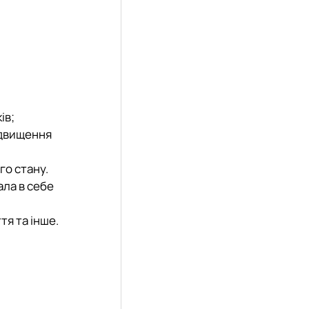
ів;
ідвищення
го стану.
ала в себе
тя та інше.