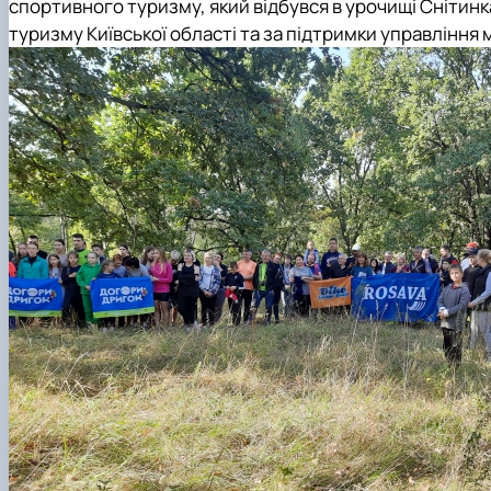
спортивного туризму
, який відбувся в урочищі Снітин
туризму Київської області та за підтримки управління мо