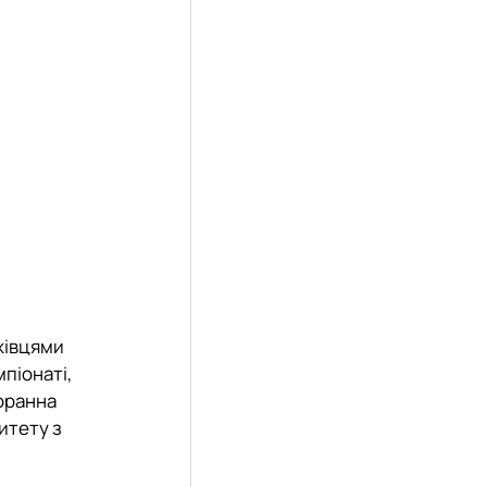
хівцями
піонаті,
оранна
итету з