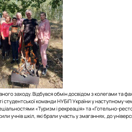
ного заходу. Відбувся обмін досвідом з колегами та фа
ті студентської команди
НУБіП України
у наступному чем
еціальностями «Туризм і рекреація»
та
«Готельно-рест
ли учнів шкіл, які брали участь у змаганнях, до універс