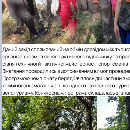
Даний захід спрямований на обмін досвідом між турист
організацію змістовного активного відпочинку та про
рівня технічної й тактичної майстерності спортсменів-
Змагання проводились з дотриманням вимог проведенн
Програмою чемпіонату передбачалось дві частини змаг
комбіновані змагання з пішохідного та гірського тур
велотуризму. Конкурсна ж програма складалась з: знавц