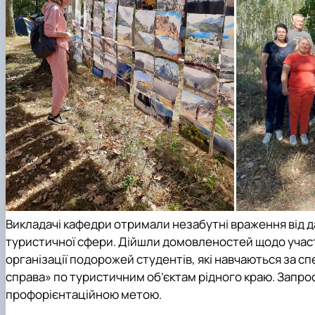
Викладачі кафедри отримали незабутні враження від да
туристичної сфери. Дійшли домовленостей щодо учас
організації подорожей студентів, які навчаються за
сп
справа»
по туристичним об’єктам рідного краю. Запроси
профорієнтаційною метою.