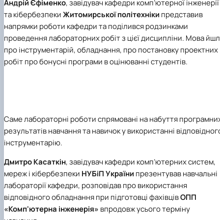
Андрій Єфіменко
, завідувач кафедри комп’ютерної інженерії
та кібербезпеки
Житомирської політехніки
представив
напрямки роботи кафедри та поділився родзинками
проведення лабораторних робіт з цієї дисципліни. Мова йш
про інструментарій, обладнання, про постановку проектних
робіт про бонусні програми в оцінюванні студентів.
Саме лабораторні роботи спрямовані на набуття програмни
результатів навчання та навичок у використанні відповідног
інструментарію.
Дмитро Касаткін
,
завідувач кафедри комп’ютерних систем,
мереж і кібербезпеки
НУБіП України
презентував навчальні
лабораторії кафедри, розповідав про використання
відповідного обладнання при підготовці фахівців
ОПП
«Комп'ютерна інженерія»
впродовж усього терміну