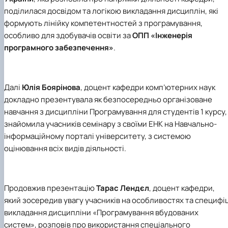
поділилася досвідом та логікою викладання дисциплін, які
формують лінійку компетентностей з програмування,
особливо для здобувачів освіти за
ОПП «Інженерія
програмного забезпечення»
.
Далі
Юлія Боярінова
, доцент кафедри комп’ютерних наук
докладно презентувала як безпосередньо організоване
навчання з дисципліни Програмування для студентів 1 курсу,
знайомила учасників семінару з своїми ЕНК на Навчально-
інформаційному порталі університету, з системою
оцінювання всіх видів діяльності.
Продовжив презентацію
Тарас Лендєл
, доцент кафедри,
який зосередив увагу учасників на особливостях та специфіц
викладання дисципліни «Програмування вбудованих
систем», розповів про використання спеціального