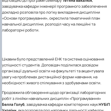
Відповідно до програми семінару
Тетяна Вакалюк
,
завідувачка кафедри інженерії програмного забезпечення
докладно розповіла про логіку викладання дисципліни
«Основи програмування», окреслила тематичний план
навчальної дисципліни, розподіл часу на лекційні та
лабораторні роботи.
Цікавим було представлений ЕНК та система оцінювання
успішності студентів. Доповідач поділилася досвідом
організації дуальної освіти на факультеті та акцентувала
увагу на проблемах дистанційної форми навчання, на
необхідності живого спілкування з здобувачами освіти.
Продовжила обговорення щодо організації лабораторних
робіт з лінійки навчальних дисциплін «Програмування»
Белла Голуб
, завідувачка кафедри комп’ютерних наук
НУБіП
України
, яка розповіла про напрямки діяльності кафедри,