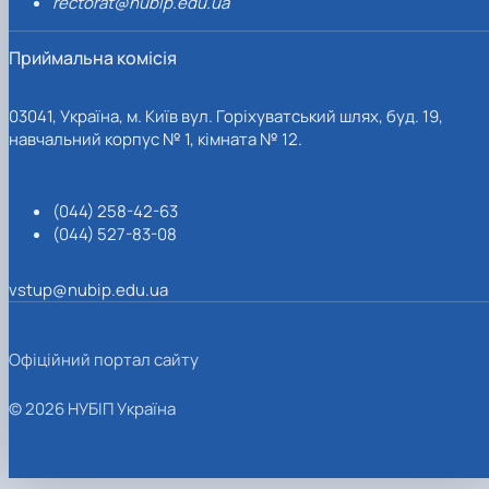
rectorat@nubip.edu.ua
Приймальна комісія
03041, Україна, м. Київ вул. Горіхуватський шлях, буд. 19,
навчальний корпус № 1, кімната № 12.
(044) 258-42-63
(044) 527-83-08
vstup@nubip.edu.ua
Офіційний портал сайту
© 2026 НУБІП Україна