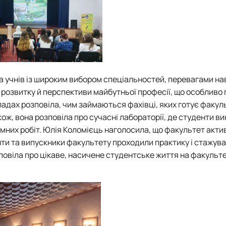
а учнів із широким вибором спеціальностей, перевагами на
 розвитку й перспективи майбутньої професії, що особливо 
кладах розповіла, чим займаються фахівці, яких готує факуль
ож, вона розповіла про сучасні лабораторії, де студенти в
мних робіт. Юлія Коломієць наголосила, що факультет акти
анти та випускники факультету проходили практику і стажува
овіла про цікаве, насичене студентське життя на факультет