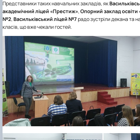
Представники таких навчальних закладів, як
Васильківсь
академічний ліцей «Престиж»
,
Опорний заклад освіти 
№2
,
Васильківський ліцей №7
радо зустріли декана та н
класів, що вже чекали гостей.