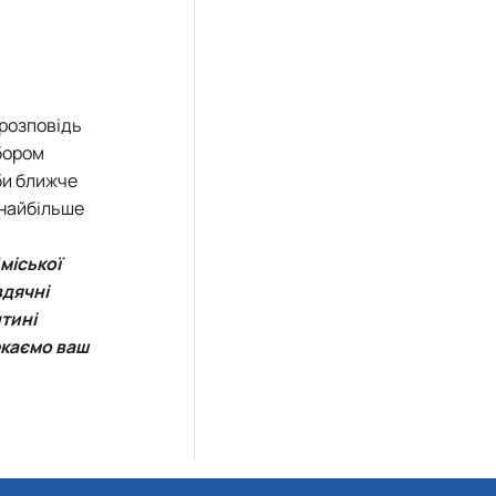
 розповідь
ибором
би
ближче
 найбільше
міської
вдячні
тині
екаємо ваш