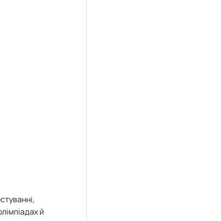
стуванні,
олімпіадах й