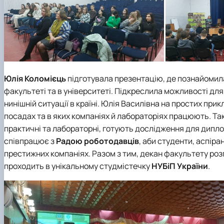
Юлія Коломієць
підготувала презентацію, де познайомил
факультеті та в університеті. Підкреслила можливості для
нинішній ситуації в країні. Юлія Василівна на простих при
посадах та в яких компаніях й лабораторіях працюють. Так
практичні та лабораторні, готують дослідження для дипло
співпрацює з
Радою роботодавців
, аби студенти, аспір
престижних компаніях. Разом з тим, декан факультету розп
проходить в унікальному студмістечку
НУБіП України
.