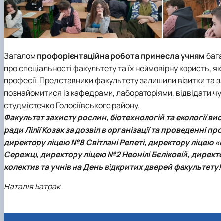
Загалом
профорієнтаційна робота принесла учням
баг
про спеціальності факультету та їх неймовірну користь, 
професії. Представники факультету залишили візитки та з
познайомитися із кафедрами, лабораторіями, відвідати чу
студмістечко Голосіївського району.
Факультет захисту рослин, біотехнологій та екології ви
ради
Лілії Козак
за дозвіл в організації та проведенні пр
директору ліцею №8
Світлані Репеті
, директору ліцею 
Сережці
, директору ліцею №2
Неонілі Бєліковій
, дирек
колектив та учнів на День відкритих дверей факультету!
Наталія Батрак