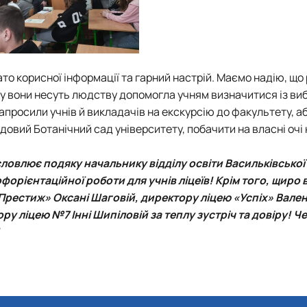
ато корисної інформації та гарний настрій. Маємо надію, що
яку вони несуть людству допомогла учням визначитися із в
апросили учнів й викладачів на екскурсію до факультету, а
довий Ботанічний сад університету, побачити на власні очі
словлює подяку начальнику відділу освіти Васильківської 
офорієнтаційної роботи для учнів ліцеїв! Крім того, щиро 
«Престиж»
Оксані Шаговій
, директору ліцею «Успіх»
Вален
тору ліцею №7
Інні Шипіловій
за теплу зустріч та довіру! Ч