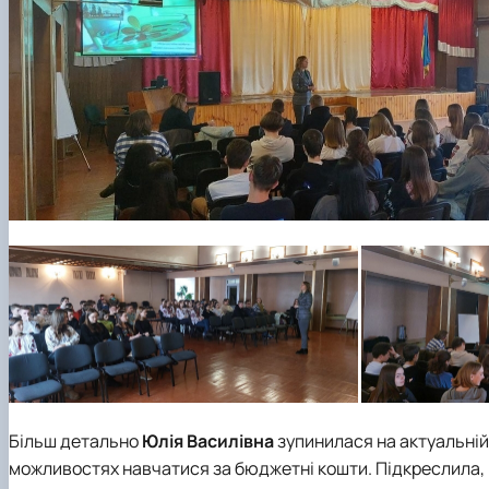
Більш детально
Юлія Василівна
зупинилася на актуальній 
можливостях навчатися за бюджетні кошти. Підкреслила