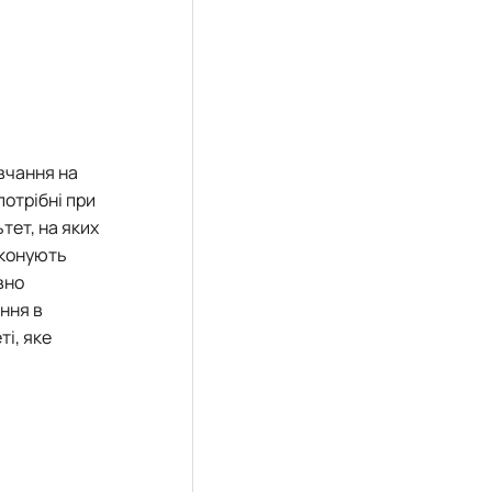
вчання на
потрібні при
тет, на яких
иконують
вно
ння в
і, яке