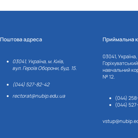
Поштова адреса
Приймальна к
03041, Україна, 
03041, Україна, м. Київ,
Горіхуватський 
вул. Героїв Оборони, буд. 15.
навчальний кор
№ 12.
(044) 527-82-42
rectorat@nubip.edu.ua
(044) 258
(044) 527
vstup@nubip.e