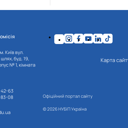
омісія
м. Київ вул.
шлях, буд. 19,
Карта сайт
пус № 1, кімната
-42-63
Офіційний портал сайту
-83-08
© 2026 НУБІП Україна
du.ua