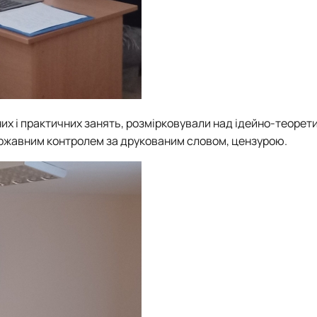
них і практичних занять, розмірковували над ідейно-теоре
ержавним контролем за друкованим словом, цензурою.