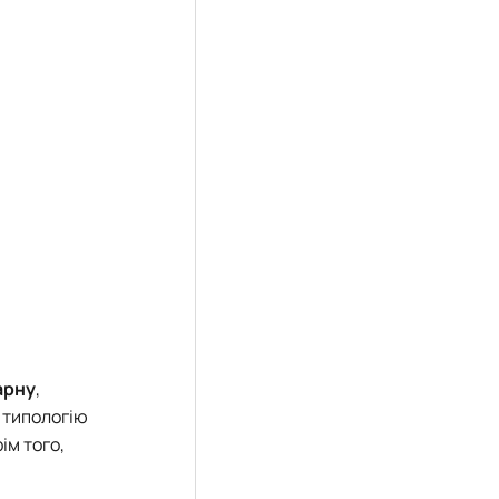
арну
,
 типологію
ім того,