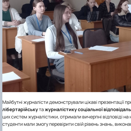
Майбутні журналісти демонстрували цікаві презентації п
лібертарійську
та
журналістику соціальної відповідаль
цих систем журналістики, отримали вичерпні відповіді на н
студенти мали змогу перевірити свій рівень знань, викон