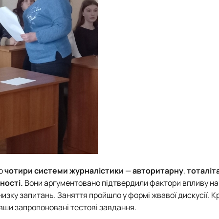
ро
чотири системи журналістики
—
авторитарну
,
тоталіт
ності.
Вони аргументовано підтвердили фактори впливу на
изку запитань. Заняття пройшло у формі жвавої дискусії. Кр
авши запропоновані тестові завдання.