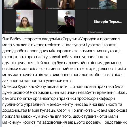
Яна Бабич, староста академічної групи:
«Упродовж практики я
мала можливість спостерігати, аналізувати і узагальнювати
досвід роботи провідних міжнародних та вітчизняних науковців,
експертів та практиків у галузі публічного управління та
адміністрування. Цей досвід був надзвичайно цінним для мене,
оскільки я засвоїла ефективні прийоми та методи діяльності, які я
можу застосувати під час виконання посадових обов’язків після
закінчення навчання в університеті».
Олексій Курочка:
«Хочу відзначити, що навчальна практика була
дуже цікавою! Я отримав цінні навички і незабутні враження. Вже 
самого початку організатори практики професори кафедри
публічного управління, менеджменту інноваційної діяльності та
дорадництва Марія Кулаєць, Сергій Приліпко та Оксана Євсюков
приклали максимум зусиль для того, щоб студенти отримали
максимум користі та задоволення від цього досвіду. Представник