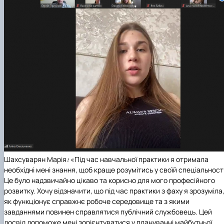
Шахсуварян Марія
:
«Під час навчальної практики я отримала
необхідні мені знання, щоб краще розумітись у своїй спеціальності
Це було надзвичайно цікаво та корисно для мого професійного
розвитку. Хочу відзначити, що під час практики з фаху я зрозуміла
як функціонує справжнє робоче середовище та з якими
завданнями повинен справлятися публічний службовець. Цей
досвід допоможе мені зорієнтуватися у плануванні майбутньої