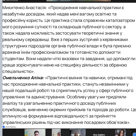
Микитенко Анастасія: «Проходження навчальної практики є
незабутнім досвідом, який надав мені вагому освітню та
професійну користь. Ця практика стала справжнім каталізатором
мого розуміння сутності та складнощів публічного сектору, а
також надала можливість застосувати теоретичні знання у
реальному середовищі. Вже з перших зустрічей з керівниками
структурних підрозділів органів публічної влади я була приємно
вражена їхнім професіоналізмом та готовністю допомогти
студентам. Вони надали чіткі вказівки та завдання, що допомогли
краще зорієнтувати мене на специфіку діяльності за обраною
спеціальністю».
Омельченко Аліна:
«Практичні вміння та навички, отримані під
час проходження навчальної практики, стануть незамінними у
нашій подальшій роботі та сприятимуть успіху у сфері публічного
управління та адміністрування. Особливу увагу ми приділяли
аналізу та узагальненню практичного досвіду публічних
службовців, вивченню окремих прийомів та підходів до роботи. Ц
вплинуло на формування відповідальності за прийняття
управлінських рішень під час виконання посадових обов’язків».