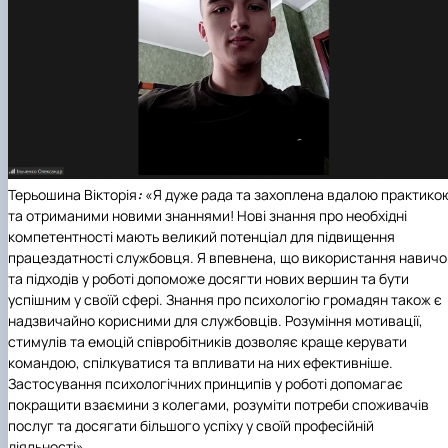
Терьошина Вікторія
:
«Я дуже рада та захоплена вдалою практико
та отриманими новими знаннями! Нові знання про необхідні
компетентності мають великий потенціал для підвищення
працездатності службовця. Я впевнена, що використання навичо
та підходів у роботі допоможе досягти нових вершин та бути
успішним у своїй сфері. Знання про психологію громадян також є
надзвичайно корисними для службовців. Розуміння мотивації,
стимулів та емоцій співробітників дозволяє краще керувати
командою, спілкуватися та впливати на них ефективніше.
Застосування психологічних принципів у роботі допомагає
покращити взаємини з колегами, розуміти потреби споживачів
послуг та досягати більшого успіху у своїй професійній
діяльності».