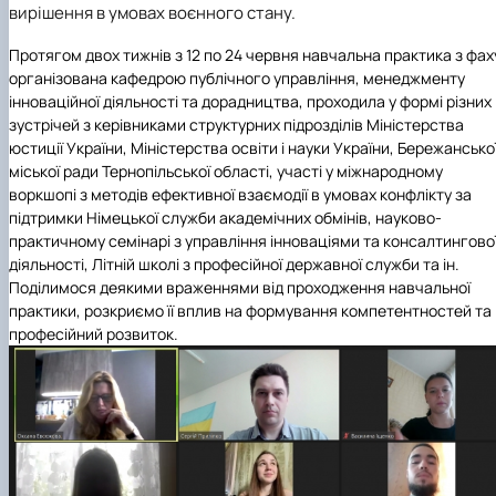
вирішення в умовах воєнного стану.
Іноземні мови
Їдальні та буфети
Центр вивчення мов
Психологічна підтримка
Біоетична комісія
Рада молодих вчених
Методичні рекомендації, пам'ятки
ЦКНО «Агропромисловий комплекс, лісове і
Доступ до публічної інформації
Наглядова рада
Історія університету
Працевлаштування
Студентські квитки
Інклюзивне середовище
Наукові видання
садово-паркове господарство, ветеринарна
Наукові школи
Форми документів
Державні закупівлі
Рада роботодавців
Видатні випускники та працівники
Протягом двох тижнів з 12 по 24 червня навчальна практика з фах
Наука для бізнесу
медицина»
Стартап школа НУБіП України
Патентно-ліцензійна діяльність
Досліднику та автору
Офіційна символіка
Благодійний фонд «Голосіївська ініціатива
Звіт ректора
організована
кафедрою публічного управління, менеджменту
Обладнання НУБіП України
Звіт про проведення НТЗ
Каталог наукових послуг
Антикорупційні заходи
2020»
Пам'яті захисників України
інноваційної діяльності та дорадництва
, проходила у формі різних
Наукові журнали НУБіП України
«SEB-2024»
Гендерна радниця
Почесні доктори і професори НУБіП України
Уповноважена особа з питань запобігання 
зустрічей з керівниками структурних підрозділів
Міністерства
Наукові журнали НУБіП України (English)
«SEB-2025»
Контактна інформація
виявлення корупції
Пресслужба
юстиції України
,
Міністерства освіти і науки України
,
Бережансько
Пам'ятка про проведення науково-технічни
Університетський кур'єр
Положення про антикорупційного
міської ради
Тернопільської області, участі у міжнародному
заходів
уповноваженого НУБіП України
Вибори ректора
воркшопі з методів ефективної взаємодії в умовах конфлікту за
Порядок планування та організації
Програма розвитку університету «Голосіївсь
Національні нормативно-правові акти
підтримки Німецької служби академічних обмінів, науково-
проведення НТЗ
ініціатива – 2025»
Нормативно-правові акти НУБіП України
практичному семінарі з управління інноваціями та консалтингово
Результати науково-технічних заходів
Інформаційні ресурси НАЗК
діяльності, Літній школі з професійної державної служби та ін.
Монографії
Методичні роз’яснення НАЗК
Поділимося деякими враженнями від проходження навчальної
Антикорупційні заходи
практики, розкриємо її вплив на формування компетентностей та
професійний розвиток.