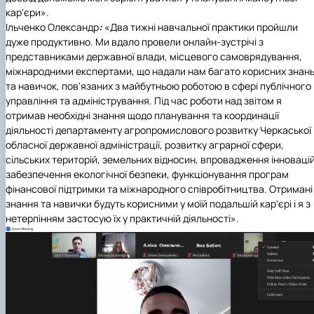
кар'єри».
Ільченко Олександр
:
«Два тижні навчальної практики пройшли
дуже продуктивно. Ми вдало провели онлайн-зустрічі з
представниками державної влади, місцевого самоврядування,
міжнародними експертами, що надали нам багато корисних знан
та навичок, пов'язаних з майбутньою роботою в сфері публічного
управління та адміністрування. Під час роботи над звітом я
отримав необхідні знання щодо планування та координації
діяльності департаменту агропромислового розвитку Черкаської
обласної державної адміністрації, розвитку аграрної сфери,
сільських територій, земельних відносин, впровадження інновацій
забезпечення екологічної безпеки, функціонування програм
фінансової підтримки та міжнародного співробітництва. Отримані
знання та навички будуть корисними у моїй подальшій кар'єрі і я з
нетерпінням застосую їх у практичній діяльності».