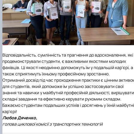
Відповідальність, сумлінність та прагнення до вдосконалення, які
продемонстрували студенти, є важливими якостями молодих
фахівців. Ці якості неодмінно допоможуть їм у подальшій кар'єрі, а
також сприятимуть їхньому професійному зростанню.
Отриманий досвід під час проходження практики є цінним активо
для студентів, який допоможе їм успішно застосовувати свої
знання та навички у майбутній професійній діяльності, вирішувати
складні завдання та ефективно керувати рухомим складом.
Бажаємо студентам подальших успіхів і досягнень у їхній майбутн
кар'єрі!
Любов Дяченко,
голова циклової комісії з транспортних технологій