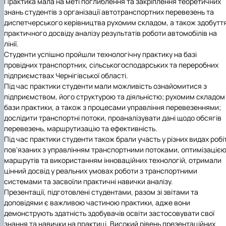
Практика мала на меті поглиблення та закріплення теоретичних
Іноземні мови
Їдальні та буфети
Центр вивчення мов
Психологічна підтримка
Біоетична комісія
Рада молодих вчених
Методичні рекомендації, пам'ятки
ЦКНО «Агропромисловий комплекс, лісове і
Доступ до публічної інформації
Наглядова рада
Історія університету
знань студентів з організації автотранспортних перевезень та
Працевлаштування
Студентські квитки
Інклюзивне середовище
Наукові видання
садово-паркове господарство, ветеринарна
Наукові школи
Форми документів
Державні закупівлі
Рада роботодавців
Видатні випускники та працівники
диспетчерського керівництва рухомим складом, а також здобутт
Наука для бізнесу
медицина»
Стартап школа НУБіП України
Патентно-ліцензійна діяльність
Досліднику та автору
Офіційна символіка
Благодійний фонд «Голосіївська ініціатива
Звіт ректора
практичного досвіду аналізу результатів роботи автомобілів на
Обладнання НУБіП України
Звіт про проведення НТЗ
Каталог наукових послуг
Антикорупційні заходи
2020»
Пам'яті захисників України
лінії.
Наукові журнали НУБіП України
«SEB-2024»
Гендерна радниця
Почесні доктори і професори НУБіП України
Уповноважена особа з питань запобігання 
Cтуденти успішно пройшли технологічну практику на базі
Наукові журнали НУБіП України (English)
«SEB-2025»
Контактна інформація
виявлення корупції
Пресслужба
провідних транспортних, сільськогосподарських та переробних
Пам'ятка про проведення науково-технічни
Університетський кур'єр
Положення про антикорупційного
підприємствах Чернігівської області.
заходів
уповноваженого НУБіП України
Вибори ректора
Під час практики студенти мали можливість ознайомитися з
Порядок планування та організації
Програма розвитку університету «Голосіївсь
Національні нормативно-правові акти
підприємством, його структурою та діяльністю; рухомим складом
проведення НТЗ
ініціатива – 2025»
Нормативно-правові акти НУБіП України
бази практики, а також з процесами управління перевезеннями;
Результати науково-технічних заходів
Інформаційні ресурси НАЗК
дослідити транспортні потоки, проаналізувати дані щодо обсягів
Монографії
Методичні роз’яснення НАЗК
перевезень, маршрутизацію та ефективність.
Антикорупційні заходи
Під час практики студенти також брали участь у різних видах робіт
пов'язаних з управлінням транспортними потоками, оптимізаціє
маршрутів та використанням інноваційних технологій, отримали
цінний досвід у реальних умовах роботи з транспортними
системами та засвоїли практичні навички аналізу.
Презентації, підготовлені студентами, разом зі звітами та
доповідями є важливою частиною практики, адже вони
демонструють здатність здобувачів освіти застосовувати свої
знання та навички на практиці. Високий рівень презентаційних