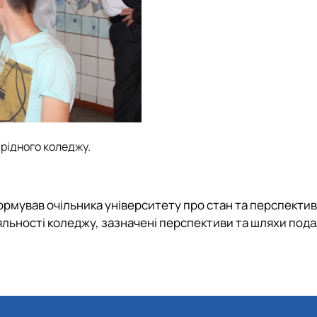
рідного коледжу.
формував очільника університету про стан та перспекти
яльності коледжу, зазначені перспективи та шляхи под