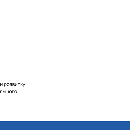
ви розвитку
альшого