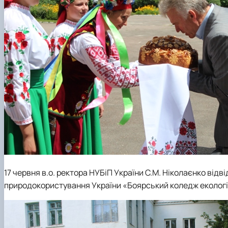
17 червня в.о. ректора НУБіП України С.М. Ніколаєнко відв
природокористування України «Боярський коледж екології