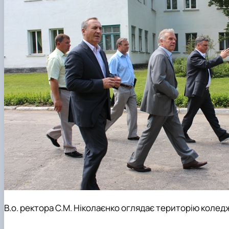
В.о. ректора С.М. Ніколаєнко оглядає територію колед