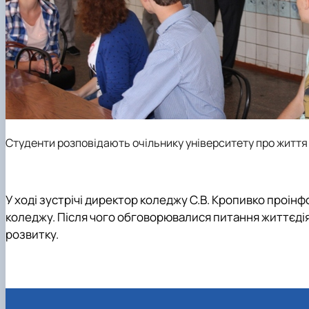
Студенти розповідають очільнику університету про життя 
У ході зустрічі директор коледжу С.В. Кропивко проін
коледжу. Після чого обговорювалися питання життєді
розвитку.