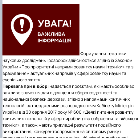
Іноземні мови
Їдальні та буфети
Центр вивчення мов
Психологічна підтримка
Біоетична комісія
Рада молодих вчених
Методичні рекомендації, пам'ятки
ЦКНО «Агропромисловий комплекс, лісове і
Доступ до публічної інформації
Наглядова рада
Історія університету
Працевлаштування
Студентські квитки
Інклюзивне середовище
Наукові видання
садово-паркове господарство, ветеринарна
Наукові школи
Форми документів
Державні закупівлі
Рада роботодавців
Видатні випускники та працівники
Наука для бізнесу
медицина»
Стартап школа НУБіП України
Патентно-ліцензійна діяльність
Досліднику та автору
Офіційна символіка
Благодійний фонд «Голосіївська ініціатива
Звіт ректора
Обладнання НУБіП України
Звіт про проведення НТЗ
Каталог наукових послуг
Антикорупційні заходи
2020»
Пам'яті захисників України
Наукові журнали НУБіП України
«SEB-2024»
Гендерна радниця
Почесні доктори і професори НУБіП України
Уповноважена особа з питань запобігання 
Наукові журнали НУБіП України (English)
«SEB-2025»
Контактна інформація
виявлення корупції
Пресслужба
Пам'ятка про проведення науково-технічни
Університетський кур'єр
Положення про антикорупційного
заходів
уповноваженого НУБіП України
Вибори ректора
Формування тематики
Порядок планування та організації
Програма розвитку університету «Голосіївсь
Національні нормативно-правові акти
наукових досліджень і розробок здійснюється згідно із Законом
проведення НТЗ
ініціатива – 2025»
Нормативно-правові акти НУБіП України
України «Про пріоритетні напрями розвитку науки і техніки» та з
Результати науково-технічних заходів
Інформаційні ресурси НАЗК
врахуванням актуальних напрямів у сфері розвитку науки та
Монографії
Методичні роз’яснення НАЗК
суспільного життя.
Антикорупційні заходи
Перевага при відборі
надається проєктам, які мають особливо
важливе значення для підвищення обороноздатності та
національної безпеки держави, згідно з напрямами критичних
технологій, затвердженими розпорядженням Кабінету Міністрів
України від 30 серпня 2017 року № 600 «Деякі питання розвитку
критичних технологій у сфері виробництва озброєння та військов
техніки», а також мають прикладні результати подвійного
використання, конкурентоспроможні на світовому ринку і
спрямовані на використання у соціальній сфері, виробництві,