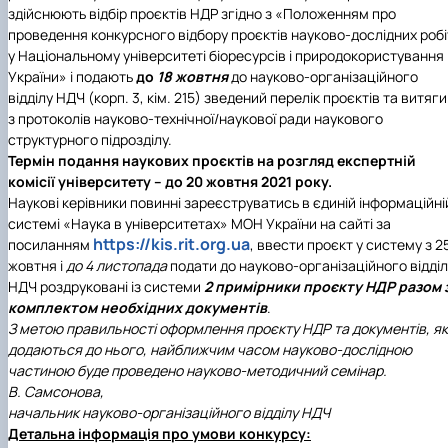
здійснюють відбір проєктів НДР згідно з «Положенням про
проведення конкурсного відбору проєктів науково-дослідних робі
у Національному університеті біоресурсів і природокористування
України» і подають
до
18 жовтня
до науково-організаційного
відділу НДЧ (корп. 3, кім. 215) зведений перелік проєктів та витяги
з протоколів науково-технічної/наукової ради наукового
структурного підрозділу.
Термін подання наукових проєктів на розгляд експертній
комісії університету – до 20 жовтня 2021 року.
Наукові керівники повинні зареєструватись в єдиній інформаційні
системі «Наука в університетах» МОН України на сайті за
https://kis.rit.org.ua
посиланням
, ввести проєкт у систему з 2
жовтня і
до 4 листопада
подати до науково-організаційного відді
НДЧ роздруковані із системи
2 примірники проєкту НДР разом 
комплектом необхідних документів
.
З метою правильності оформлення проєкту НДР та документів, як
додаються до нього, найближчим часом науково-дослідною
частиною буде проведено науково-методичний семінар.
В. Самсонова,
начальник науково-організаційного відділу НДЧ
Детальна інформація про умови конкурсу: