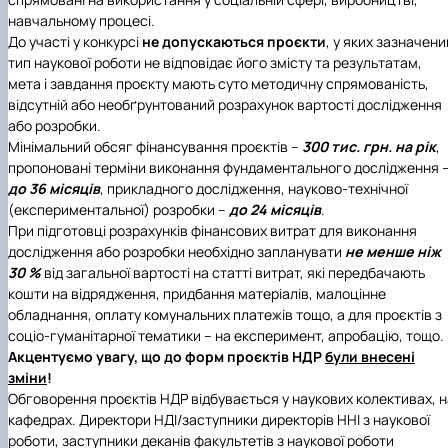
навчальному процесі.
До участі у конкурсі
не допускаються проєкти
, у яких зазначени
тип наукової роботи не відповідає його змісту та результатам,
мета і завдання проєкту мають суто методичну спрямованість,
відсутній або необґрунтований розрахунок вартості дослідження
або розробки.
Мінімальний обсяг фінансування проєктів –
300 тис. грн. на рік
,
пропоновані терміни виконання фундаментального дослідження 
до 36 місяців
, прикладного дослідження, науково-технічної
(експериментальної) розробки –
до 24 місяців
.
При підготовці розрахунків фінансових витрат для виконання
дослідження або розробки необхідно запланувати
не менше ніж
30 %
від загальної вартості на статті витрат, які передбачають
кошти на відрядження, придбання матеріалів, малоцінне
обладнання, оплату комунальних платежів тощо, а для проєктів з
соціо-гуманітарної тематики – на експеримент, апробацію, тощо.
Акцентуємо увагу, що до форм проєктів НДР
були внесені
зміни
!
Обговорення проєктів НДР відбувається у наукових колективах, н
кафедрах. Директори НДІ/заступники директорів ННІ з наукової
роботи, заступники деканів факультетів з наукової роботи