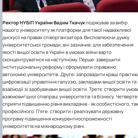
Ректор
НУБіП України
Вадим Ткачук
подякував за вибір
нашого університету як платформи для такої надважливої
дискусії на правах співорганізатора. Висловлюючи думку
університетської громади, він зазначив: для забезпечення
якості вищої освіти в Україні в умовах війни варто
сконцентруватися на наступному. Перше: завершити
інституціональну реформу і сформувати справжню
автономію університетів. Друге: запровадити кращі практик
цифровізації управління галуззю, закладами вищої освіти та
взаємодії зі здобувачами вищої освіти. Третє: створити умов
взаємовигідної співпраці університетів та бізнесу. Четверте
сприяти підвищенню рівня викладачів - як особистісного, так
професійного. П’яте: створити і реалізувати державну
програму підвищення конкурентноспроможності
університетів на міжнародному рівні.