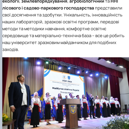
екології
,
землевпорядкування
,
агробіологічний
та
ННІ
лісового і садово-паркового господарства
представили
свої досягнення та здобутки. Унікальність, інноваційність
наших лабораторій, зразкові освітні програми, передові
методи та методики навчання, комфортне освітнє
середовище та матеріально-технічна база – все це робить
наш університет зразковим майданчиком для подібних
заходів.