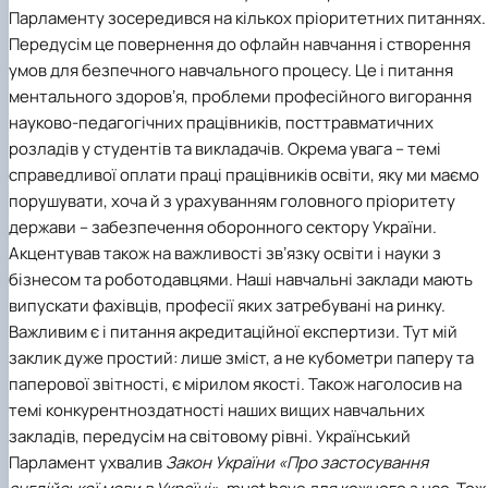
Парламенту зосередився на кількох пріоритетних питаннях.
Передусім це повернення до офлайн навчання і створення
умов для безпечного навчального процесу. Це і питання
ментального здоровʼя, проблеми професійного вигорання
науково-педагогічних працівників, посттравматичних
розладів у студентів та викладачів. Окрема увага – темі
справедливої оплати праці працівників освіти, яку ми маємо
порушувати, хоча й з урахуванням головного пріоритету
держави – забезпечення оборонного сектору України.
Акцентував також на важливості звʼязку освіти і науки з
бізнесом та роботодавцями. Наші навчальні заклади мають
випускати фахівців, професії яких затребувані на ринку.
Важливим є і питання акредитаційної експертизи. Тут мій
заклик дуже простий: лише зміст, а не кубометри паперу та
паперової звітності, є мірилом якості. Також наголосив на
темі конкурентноздатності наших вищих навчальних
закладів, передусім на світовому рівні. Український
Парламент ухвалив
Закон України «Про застосування