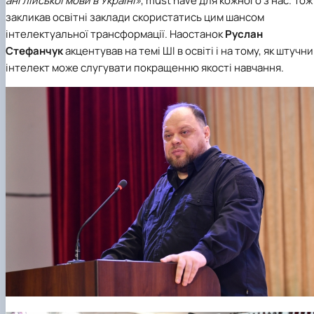
англійської мови в Україні»
, must have для кожного з нас. Тож
закликав освітні заклади скористатись цим шансом
інтелектуальної трансформації. Наостанок
Руслан
Стефанчук
акцентував на темі ШІ в освіті і на тому, як штучн
інтелект може слугувати покращенню якості навчання.