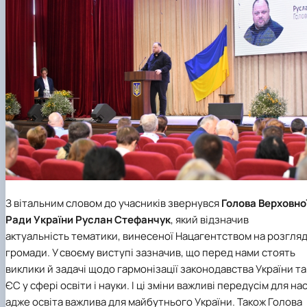
З вітальним словом до учасників звернувся
Голова Верховно
Ради України
Руслан Стефанчук
, який відзначив
актуальність тематики, винесеної Нацагентством на розгля
громади. У своєму виступі зазначив, що перед нами стоять
виклики й задачі щодо гармонізації законодавства України та
ЄС у сфері освіти і науки. І ці зміни важливі передусім для нас
адже освіта важлива для майбутнього України. Також Голова