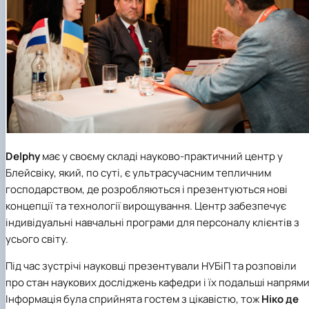
Delphy
має у своєму складі науково-практичний центр у
Блейсвіку, який, по суті, є ультрасучасним тепличним
господарством, де розробляються і презентуються нові
концепції та технології вирощування. Центр забезпечує
індивідуальні навчальні програми для персоналу клієнтів з
усього світу.
Під час зустрічі науковці презентували НУБіП та розповіли
про стан наукових досліджень кафедри і їх подальші напрями
Інформація була сприйнята гостем з цікавістю, тож
Ніко де