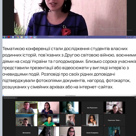
Тематикою конференції стали дослідження студентів власних
родинних історій, пов’язаних з Другою світовою війною, воєнним
діями на сході України та голодоморами. Близько сорока учасникі
представили презентації або відеосюжети у вигляді інтерв’ю з
очевидцями подій. Розповіді про своїх рідних доповідачі
підтверджували фотокопіями документів, нагород, фотокарток,
розшуканих у сімейних архівах або на інтернет-сайтах.