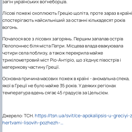
загін українських вогнеборців.
Лісові пожежі охоплюють Грецію щоліта, проте зараз в країн
спостерігають найсильніший за останні кількадесят років
вогонь.
Почалося все з лісових загорянь. Першим запалав острів
Пелопоннес біля міста Патри. Місцева влада евакуювала
чотири села поблизу, а також перекрила майже
трикілометровий міст Ріо-Антіріо, що з’єднує півострів і
материкову частину Греції.
Основна причина масових пожеж в країні - аномальна спека,
якої в Греції не було майже 35 років. У деяких регіонах
температура вдень сягає 45 градусів за Цельсієм.
https://tsn.ua/svit/ce-apokalipsis-u-greciyi-
Джерело: ТСН.
hertvami-lisovih-pozhezh-…