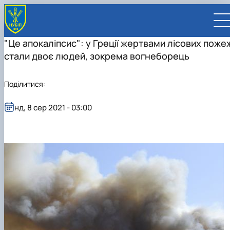
"Це апокаліпсис": у Греції жертвами лісових поже
стали двоє людей, зокрема вогнеборець
Поділитися:
UA
EN
нд, 8 сер 2021 - 03:00
ВСТУПНИКУ
Вступ до НУБіП України 2026
СТУДЕНТУ
Приймальна комісія
Навчання
ПРАЦІВНИКУ
Правила прийому
Додаткова освіта
Розклад та графік освітнього процесу
Освітній процес
НАУКОВЦЮ
Для осіб з тимчасово окупованих територій
Позанавчальна діяльність
Кабінет студента
Друга вища освіта
Міжнародна діяльність
Ліцензія
Наукова діяльність
УНІВЕРСИТЕТ
Зимовий вступ
Студентське самоврядування
Elearn
Подвійний диплом
Спорт
Довідкова інформація
Організація освітнього процесу
Відрядження за кордон
Аспіранту / Докторанту
Наукова та інноваційна діяльність
Управління і самоврядування
Календар
Факультети / ННІ
Підготовчий курс НМТ
Довідкова інформація
Наукова бібліотека
Міжнародні можливості
Культура і просвіта
Сенат Студентської організації
Профспілкова організація
Система забезпечення якості освітнього
Мобільність ERASMUS+
Відпочинок на морі
Захисти дисертацій
Наукові новини
Загальна інформація
Керівництво
Відділи/Служби
E-learn
Для іноземців / For foreigners
Пільги
Вибіркові дисципліни
Військова освіта
Автошкола
Профком студентів і аспірантів
Оплата за навчання та проживання
процесу
Університети-партнери
Видавництво
Законодавче та нормативне забезпечення
Тематичні плани НДР
Офіційні документи
Президент
Система менеджменту якості
Розклад
Військова освіта
Бакалавр / Bachelor
Сторінка магістра
IQ-простір
Студентські ради гуртожитків
Поселення до гуртожитків
Сертифікатні програми
Актуальні можливості
Корпоративна пошта
Центр колективного користування науковим
Підсумки наукової діяльності
Законодавча база
Стратегія розвитку на період 2026-2030рр.
Ректорат
Іспит на рівень володіння державною
Магістерські програми / Master
Стипендія
Замовлення довідок
Підвищення кваліфікації
Оздоровчий центр
обладнанням
Студентська наукова робота
Положення
«ГОЛОСІЇВСЬКА ІНІЦІАТИВА – 2030»
мовою
Вчена Рада