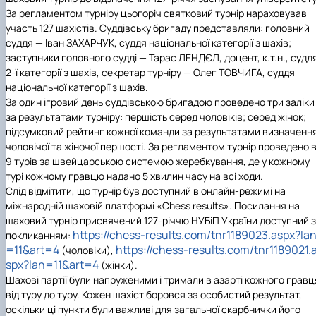
Іноземні мови
Їдальні та буфети
Центр вивчення мов
Психологічна підтримка
Біоетична комісія
Рада молодих вчених
Методичні рекомендації, пам'ятки
ЦКНО «Агропромисловий комплекс, лісове і
Доступ до публічної інформації
Наглядова рада
Історія університету
За регламентом турніру цьогоріч святковий турнір нараховував
Працевлаштування
Студентські квитки
Інклюзивне середовище
Наукові видання
садово-паркове господарство, ветеринарна
Наукові школи
Форми документів
Державні закупівлі
Рада роботодавців
Видатні випускники та працівники
участь 127 шахістів. Суддівську бригаду представляли: головний
Наука для бізнесу
медицина»
Стартап школа НУБіП України
Патентно-ліцензійна діяльність
Досліднику та автору
Офіційна символіка
Благодійний фонд «Голосіївська ініціатива
Звіт ректора
суддя — Іван ЗАХАРЧУК, суддя національної категорії з шахів;
Обладнання НУБіП України
Звіт про проведення НТЗ
Каталог наукових послуг
Антикорупційні заходи
2020»
Пам'яті захисників України
заступники головного судді — Тарас ЛЕНДЄЛ, доцент, к.т.н., судд
Наукові журнали НУБіП України
«SEB-2024»
Гендерна радниця
Почесні доктори і професори НУБіП України
Уповноважена особа з питань запобігання 
2-ї категорії з шахів, секретар турніру — Олег ТОВЧИГА, суддя
Наукові журнали НУБіП України (English)
«SEB-2025»
Контактна інформація
виявлення корупції
Пресслужба
національної категорії з шахів.
Пам'ятка про проведення науково-технічни
Університетський кур'єр
Положення про антикорупційного
За один ігровий день суддівською бригадою проведено три заліки
заходів
уповноваженого НУБіП України
Вибори ректора
за результатами турніру: першість серед чоловіків; серед жінок;
Порядок планування та організації
Програма розвитку університету «Голосіївсь
Національні нормативно-правові акти
підсумковий рейтинг кожної команди за результатами визначенн
проведення НТЗ
ініціатива – 2025»
Нормативно-правові акти НУБіП України
чоловічої та жіночої першості. За регламентом турнір проведено 
Результати науково-технічних заходів
Інформаційні ресурси НАЗК
9 турів за швейцарською системою жеребкування, де у кожному
Монографії
Методичні роз’яснення НАЗК
турі кожному гравцю надано 5 хвилин часу на всі ходи.
Антикорупційні заходи
Слід відмітити, що турнір був доступний в онлайн-режимі на
міжнародній шаховій платформі «Chess results». Посилання на
шаховий турнір присвячений 127-річчю НУБіП України доступний 
https://chess-results.com/tnr1189023.aspx?la
покликанням:
=11&art=4
https://chess-results.com/tnr1189021.
(чоловіки),
spx?lan=11&art=4
(жінки).
Шахові партії були напруженими і тримали в азарті кожного гравц
від туру до туру. Кожен шахіст боровся за особистий результат,
оскільки ці пункти були важливі для загальної скарбнички його