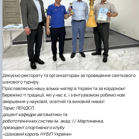
Дякуємо ректорату та організаторам за проведення святкового
шахового турніру.
Прославляємо нашу альма-матер в Україні та за кордоном!
Бережімо ті традиції, які у нас є, і з ентузіазмом робимо нові
звершення у науковій, освітній та виховній нивах!
Тарас ЛЕНДЄЛ,
доцент кафедри автоматики та
робототехнічних систем ім. акад. І.І. Мартиненка,
президент спортивного клубу
«Шаховий король НУБіП України»