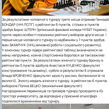
За результатами чоловічого турніру
третє місце
отримав Геннаді
БОНДАР (ННІ ЛСПГ) з рейтингом 6 пунктів, стільки ж пунктів
здобув Борис ШТЕРН (Ірпінський фаховий коледж НУБіП України),
проте через особисті показники рейтингу виборов
друге місце
. І
перше місце
чоловічого турніру із надбанням у 7 пунктів здобув
Іван ЗАХАРЧУК (ННЦ виховної роботи і соціального розвитку).
У жіночому турнірі лідери рейтингової таблиці визначалися не
менш напружено, кожна спортсменка боролася за такі важливі
рейтингові пункти. За результатами жіночого турніру
бронзу
із
рейтингом 5 пунктів здобула Анастасія КУЦЕНКО (факультет
конструювання та дизайну),
срібло
із результатом 6 отримала
Влада БРОВЧЕНКО (факультет захисту рослин, біотехнологій та
екології).
Золоту медаль
жіночого турніру, із рейтингом 6 пунктів,
виборола Поліна БЕЦКО (економічний факультет).
Нагородження переможців та призерів турніру проходило в IQ-
просторі університету, де відповідно у приємній атмосфері
поділилися враженнями від турніру.