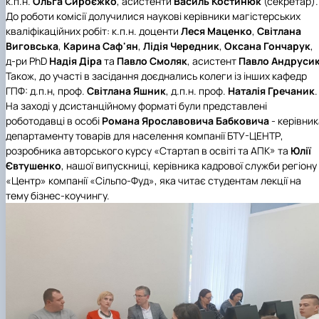
к.п.н.
Ольга Сироєжко
, асистенти
Василь Костинюк
(секретар).
До роботи комісії долучилися наукові керівники магістерських
кваліфікаційних робіт: к.п.н. доценти
Леся Маценко
,
Світлана
Виговська
,
Карина Саф'ян
,
Лідія Чередник
,
Оксана Гончарук
,
д-ри PhD
Надія Діра
та
Павло Смоляк
, асистент
Павло Андруси
Також, до участі в засідання доєднались колеги із інших кафедр
ГПФ: д.п.н, проф.
Світлана Яшник
, д.п.н. проф.
Наталія Гречаник
.
На заході у дсистанційному форматі були представлені
роботодавці в особі
Романа Ярославовича Бабковича
- керівник
департаменту товарів для населення компанії
БТУ-ЦЕНТР
,
розробника авторського курсу «Стартап в освіті та АПК» та
Юлії
Євтушенко
, нашої випускниці, керівника кадрової служби регіону
«Центр» компанії «Сільпо-Фуд»
, яка читає студентам лекції на
тему бізнес-коучингу.