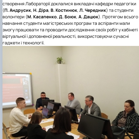
створення Лабораторії доклалися викладачі
кафедри педагогіки
(
П. Андрусик
,
Н. Діра
,
В. Костинюк
,
Л. Чередник
) та студенти
волонтери (
М. Касапенко
,
Д. Боюк
,
А. Дацюк
). Протягом всього
навчання студенти магістреських програм та аспіранти мали
змогу працювати та проводити дослідження своїх робіт у кабінеті
віртуальної і доповненої реальності, використовуючи сучасні
гаджети і технології.