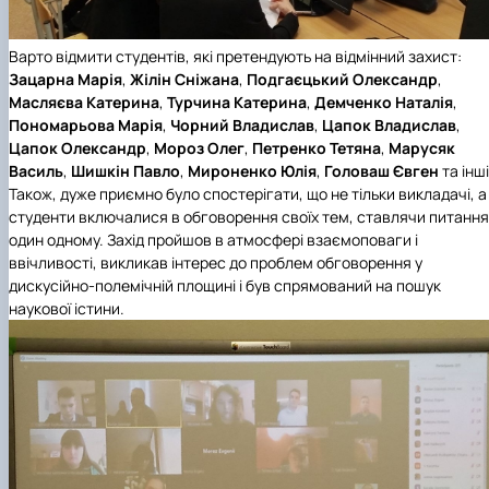
Варто відмити студентів, які претендують на відмінний захист:
Зацарна Марія
,
Жілін Сніжана
,
Подгаєцький Олександр
,
Масляєва Катерина
,
Турчина Катерина
,
Демченко Наталія
,
Пономарьова Марія
,
Чорний Владислав
,
Цапок Владислав
,
Цапок Олександр
,
Мороз Олег
,
Петренко Тетяна
,
Марусяк
Василь
,
Шишкін Павло
,
Мироненко Юлія
,
Головаш Євген
та інші
Також, дуже приємно було спостерігати, що не тільки викладачі, а 
студенти включалися в обговорення своїх тем, ставлячи питання
один одному. Захід пройшов в атмосфері взаємоповаги і
ввічливості, викликав інтерес до проблем обговорення у
дискусійно-полемічній площині і був спрямований на пошук
наукової істини.