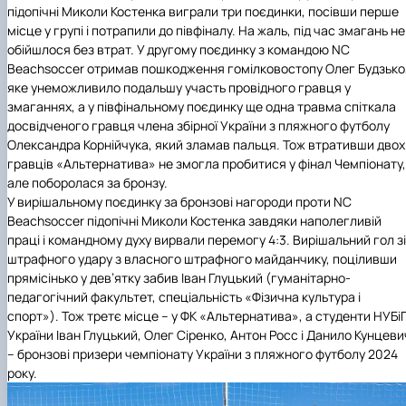
підопічні Миколи Костенка виграли три поєдинки, посівши перше
місце у групі і потрапили до півфіналу. На жаль, під час змагань не
обійшлося без втрат. У другому поєдинку з командою NC
Beachsoccer отримав пошкодження гомілковостопу Олег Будзько
яке унеможливило подальшу участь провідного гравця у
змаганнях, а у півфінальному поєдинку ще одна травма спіткала
досвідченого гравця члена збірної України з пляжного футболу
Олександра Корнійчука, який зламав пальця. Тож втративши двох
гравців «Альтернатива» не змогла пробитися у фінал Чемпіонату,
але поборолася за бронзу.
У вирішальному поєдинку за бронзові нагороди проти NC
Beachsoccer підопічні Миколи Костенка завдяки наполегливій
праці і командному духу вирвали перемогу 4:3. Вирішальний гол зі
штрафного удару з власного штрафного майданчику, поціливши
прямісінько у дев’ятку забив Іван Глуцький (
гуманітарно-
педагогічний факультет
, спеціальність «Фізична культура і
спорт»). Тож третє місце – у ФК «Альтернатива», а студенти
НУБі
України
Іван Глуцький, Олег Сіренко, Антон Росс і Данило Кунцеви
– бронзові призери чемпіонату України з пляжного футболу 2024
року.