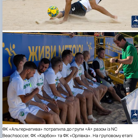
ФК «Альтернатива» потрапила до групи «А» разом із NC
Beachsoccer, ФК «Карбон» та ФК «Орлівка». На груповому етапі