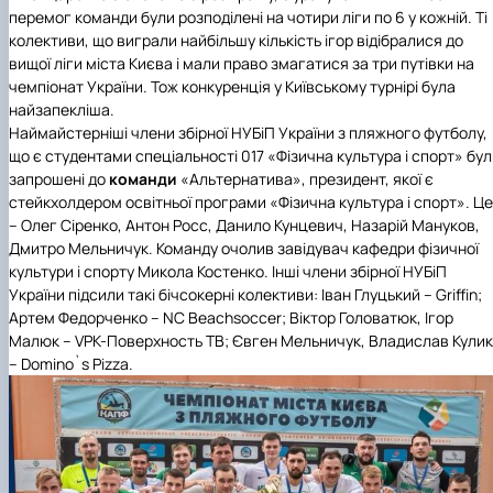
Іноземні мови
Їдальні та буфети
Центр вивчення мов
Психологічна підтримка
Біоетична комісія
Рада молодих вчених
Методичні рекомендації, пам'ятки
ЦКНО «Агропромисловий комплекс, лісове і
Доступ до публічної інформації
Наглядова рада
Історія університету
перемог команди були розподілені на чотири ліги по 6 у кожній. Ті
Працевлаштування
Студентські квитки
Інклюзивне середовище
Наукові видання
садово-паркове господарство, ветеринарна
Наукові школи
Форми документів
Державні закупівлі
Рада роботодавців
Видатні випускники та працівники
колективи, що виграли найбільшу кількість ігор відібралися до
Наука для бізнесу
медицина»
Стартап школа НУБіП України
Патентно-ліцензійна діяльність
Досліднику та автору
Офіційна символіка
Благодійний фонд «Голосіївська ініціатива
Звіт ректора
вищої ліги міста Києва і мали право змагатися за три путівки на
Обладнання НУБіП України
Звіт про проведення НТЗ
Каталог наукових послуг
Антикорупційні заходи
2020»
Пам'яті захисників України
чемпіонат України. Тож конкуренція у Київському турнірі була
Наукові журнали НУБіП України
«SEB-2024»
Гендерна радниця
Почесні доктори і професори НУБіП України
Уповноважена особа з питань запобігання 
найзапекліша.
Наукові журнали НУБіП України (English)
«SEB-2025»
Контактна інформація
виявлення корупції
Пресслужба
Наймайстерніші члени збірної НУБіП України з пляжного футболу,
Пам'ятка про проведення науково-технічни
Університетський кур'єр
Положення про антикорупційного
що є студентами
спеціальності 017 «Фізична культура і спорт»
бул
заходів
уповноваженого НУБіП України
Вибори ректора
запрошені до
команди
«Альтернатива», президент, якої є
Порядок планування та організації
Програма розвитку університету «Голосіївсь
Національні нормативно-правові акти
стейкхолдером
освітньої програми «Фізична культура і спорт»
. Це
проведення НТЗ
ініціатива – 2025»
Нормативно-правові акти НУБіП України
– Олег Сіренко, Антон Росс, Данило Кунцевич, Назарій Мануков,
Результати науково-технічних заходів
Інформаційні ресурси НАЗК
Дмитро Мельничук. Команду очолив завідувач
кафедри фізичної
Монографії
Методичні роз’яснення НАЗК
культури і спорту
Микола Костенко. Інші члени збірної НУБіП
Антикорупційні заходи
України підсили такі бічсокерні колективи: Іван Глуцький – Griffin;
Артем Федорченко – NC Beachsoccer; Віктор Головатюк, Ігор
Малюк – VPK-Поверхность ТВ; Євген Мельничук, Владислав Кулик
– Domino`s Pizza.