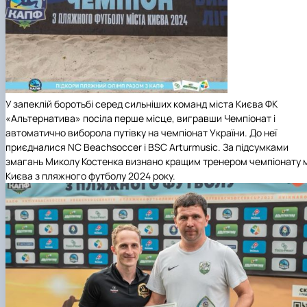
У запеклій боротьбі серед сильніших команд міста Києва ФК
«Альтернатива» посіла перше місце, вигравши Чемпіонат і
автоматично виборола путівку на чемпіонат України. До неї
приєдналися NC Beachsoccer і BSC Arturmusic. За підсумками
змагань Миколу Костенка визнано кращим тренером чемпіонату 
Києва з пляжного футболу 2024 року.