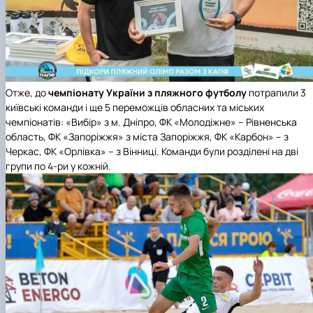
Отже, до
чемпіонату України з пляжного футболу
потрапили 3
київські команди і ще 5 переможців обласних та міських
чемпіонатів: «Вибір» з м. Дніпро, ФК «Молодіжне» – Рівненська
область, ФК «Запоріжжя» з міста Запоріжжя, ФК «Карбон» – з
Черкас, ФК «Орлівка» – з Вінниці. Команди були розділені на дві
групи по 4-ри у кожній.