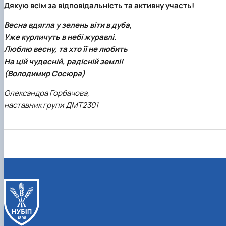
Дякую всім за відповідальність та активну участь!
Весна вдягла у зелень віти в дуба,
Уже курличуть в небі журавлі.
Люблю весну, та хто її не любить
На цій чудесній, радісній землі!
(Володимир Сосюра)
Олександра Горбачова,
наставник групи ДМТ2301