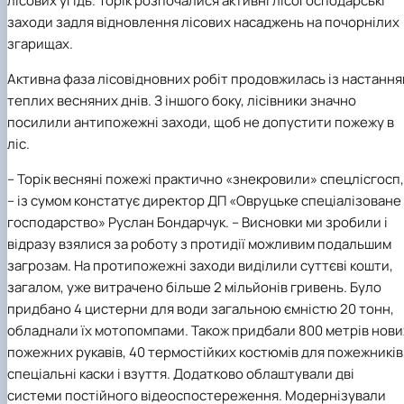
лісових угідь. Торік розпочалися активні лісогосподарські
заходи задля відновлення лісових насаджень на почорнілих
згарищах.
Активна фаза лісовідновних робіт продовжилась із настанн
теплих весняних днів. З іншого боку, лісівники значно
посилили антипожежні заходи, щоб не допустити пожежу в
ліс.
– Торік весняні пожежі практично «знекровили» спецлісгосп,
– із сумом констатує директор ДП «Овруцьке спеціалізоване
господарство» Руслан Бондарчук. – Висновки ми зробили і
відразу взялися за роботу з протидії можливим подальшим
загрозам. На протипожежні заходи виділили суттєві кошти,
загалом, уже витрачено більше 2 мільйонів гривень. Було
придбано 4 цистерни для води загальною ємністю 20 тонн,
обладнали їх мотопомпами. Також придбали 800 метрів нови
пожежних рукавів, 40 термостійких костюмів для пожежників
спеціальні каски і взуття. Додатково облаштували дві
системи постійного відеоспостереження. Модернізували