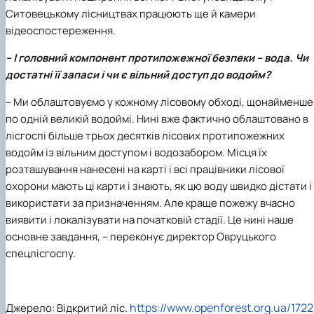
Ситовецькому лісництвах працюють ще й камери
відеоспостереження.
– І головний компонент протипожежної безпеки – вода. Чи
достатні її запаси і чи є вільний доступ до водойм?
– Ми облаштовуємо у кожному лісовому обході, щонайменше
по одній великій водоймі. Нині вже фактично облаштовано в
лісгоспі більше трьох десятків лісових протипожежних
водойм із вільним доступом і водозабором. Місця їх
розташування нанесені на карті і всі працівники лісової
охорони мають ці карти і знають, як цю воду швидко дістати і
використати за призначенням. Але краще пожежу вчасно
виявити і локалізувати на початковій стадії. Це нині наше
основне завдання, – переконує директор Овруцького
спецлісгоспу.
https://www.openforest.org.ua/1722
Джерело: Відкритий ліс.