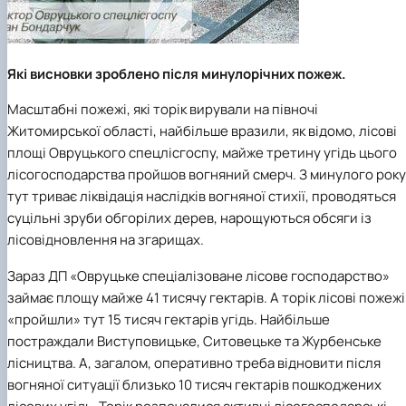
Іноземні мови
Їдальні та буфети
Центр вивчення мов
Психологічна підтримка
Біоетична комісія
Рада молодих вчених
Методичні рекомендації, пам'ятки
ЦКНО «Агропромисловий комплекс, лісове і
Доступ до публічної інформації
Наглядова рада
Історія університету
Працевлаштування
Студентські квитки
Інклюзивне середовище
Наукові видання
садово-паркове господарство, ветеринарна
Наукові школи
Форми документів
Державні закупівлі
Рада роботодавців
Видатні випускники та працівники
Наука для бізнесу
медицина»
Стартап школа НУБіП України
Патентно-ліцензійна діяльність
Досліднику та автору
Офіційна символіка
Благодійний фонд «Голосіївська ініціатива
Звіт ректора
Обладнання НУБіП України
Звіт про проведення НТЗ
Каталог наукових послуг
Антикорупційні заходи
2020»
Пам'яті захисників України
Які висновки зроблено після минулорічних пожеж.
Наукові журнали НУБіП України
«SEB-2024»
Гендерна радниця
Почесні доктори і професори НУБіП України
Уповноважена особа з питань запобігання 
Наукові журнали НУБіП України (English)
«SEB-2025»
Масштабні пожежі, які торік вирували на півночі
Контактна інформація
виявлення корупції
Пресслужба
Пам'ятка про проведення науково-технічни
Університетський кур'єр
Положення про антикорупційного
Житомирської області, найбільше вразили, як відомо, лісові
заходів
уповноваженого НУБіП України
Вибори ректора
площі Овруцького спецлісгоспу, майже третину угідь цього
Порядок планування та організації
Програма розвитку університету «Голосіївсь
Національні нормативно-правові акти
лісогосподарства пройшов вогняний смерч. З минулого року
проведення НТЗ
ініціатива – 2025»
Нормативно-правові акти НУБіП України
тут триває ліквідація наслідків вогняної стихії, проводяться
Результати науково-технічних заходів
Інформаційні ресурси НАЗК
суцільні зруби обгорілих дерев, нарощуються обсяги із
Монографії
Методичні роз’яснення НАЗК
лісовідновлення на згарищах.
Антикорупційні заходи
Зараз ДП «Овруцьке спеціалізоване лісове господарство»
займає площу майже 41 тисячу гектарів. А торік лісові пожежі
«пройшли» тут 15 тисяч гектарів угідь. Найбільше
постраждали Виступовицьке, Ситовецьке та Журбенське
лісництва. А, загалом, оперативно треба відновити після
вогняної ситуації близько 10 тисяч гектарів пошкоджених