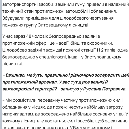
автотранспортні засоби: замінили гуму, привели в належний
технічний стан протипожежні автомобілі і обладнання.
Збудували приміщення для цілодобового чергування
пожежних груп у Ситовецькому лісництві.
У нас зараз 48 чоловік безпосередньо задіяні в
протипожежній сфері, це – водії, бійці та охоронники.
Цілодобово задіяні також дві пожежні станції 1 і 2 типів, одна 
безпосередньо у спецлісгоспі, інша – у Виступовицькому
лісництві.
– Важливо, мабуть, правильно і рівномірно зосередити цей
протипожежний арсенал. У вас тут дуже великі й
важкопрохідні території? – запитую у Руслана Петровича.
– Ми розмістили переважну частину протипожежних сил і
обладнання у місцях, де пожежі несуть найбільшу загрозу,
наприклад там, де зосереджено найбільше соснових угідь. У
кожному лісництві є достатньо сил і засобів, щоб ефективно
локалізувати поширення вогню. У Виступовицькому і