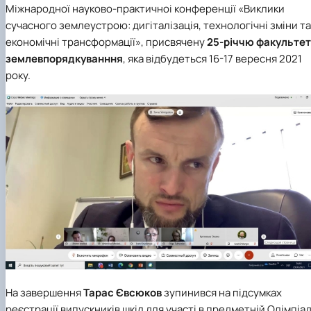
Міжнародної науково-практичноі конференції «Виклики
сучасного землеустрою: дигіталізація, технологічні зміни та
економічні трансформації», присвячену
25-річчю факультет
землевпорядкуванння
, яка відбудеться 16-17 вересня 2021
року.
На завершення
Тарас Євсюков
зупинився на підсумках
реєстрації випускників шкіл для участі в предметній Олімпіад