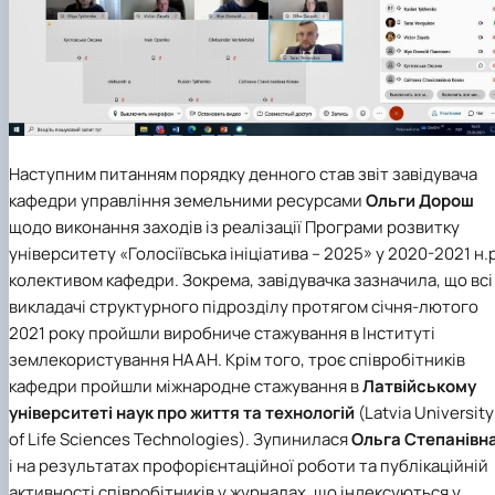
Наступним питанням порядку денного став звіт завідувача
кафедри управління земельними ресурсами
Ольги Дорош
щодо виконання заходів із реалізації Програми розвитку
університету «Голосіївська ініціатива – 2025» у 2020-2021 н.р
колективом кафедри. Зокрема, завідувачка зазначила, що всі
викладачі структурного підрозділу протягом січня-лютого
2021 року пройшли виробниче стажування в
Інституті
землекористування НААН
. Крім того, троє співробітників
кафедри пройшли міжнародне стажування в
Латвійському
університеті наук про життя та технологій
(Latvia University
of Life Sciences Technologies). Зупинилася
Ольга Степанівн
і на результатах профорієнтаційної роботи та публікаційній
активності співробітників у журналах, що індексуються у