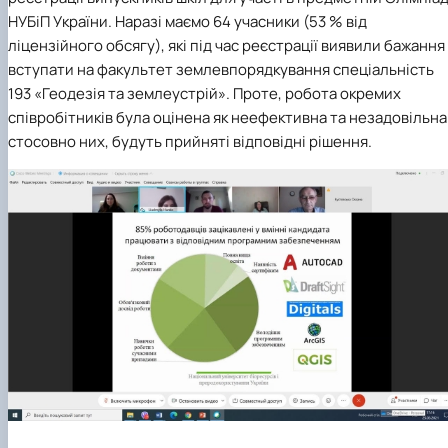
НУБіП України. Наразі маємо 64 учасники (53 % від
ліцензійного обсягу), які під час реєстрації виявили бажання
вступати на факультет землевпорядкування спеціальність
193 «Геодезія та землеустрій». Проте, робота окремих
співробітників була оцінена як неефективна та незадовільна 
стосовно них, будуть прийняті відповідні рішення.