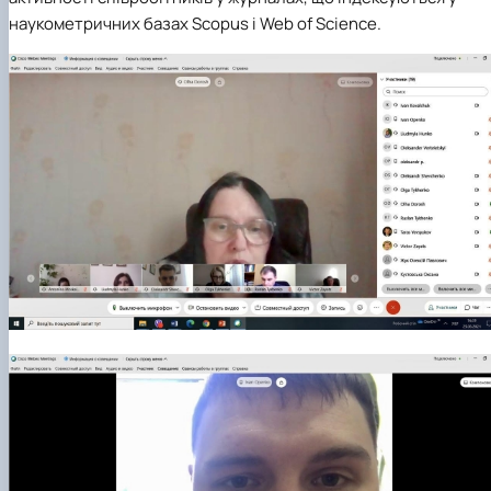
наукометричних базах Scopus і Web of Science.