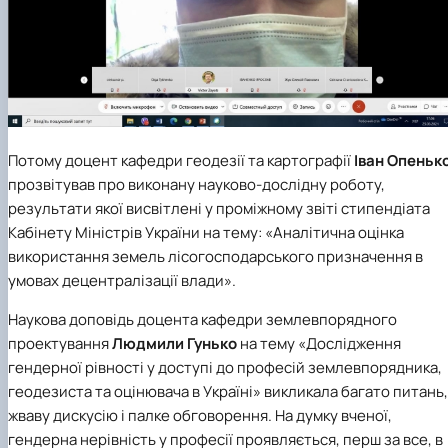
Потому доцент
кафедри геодезії та картографії
Іван Опеньк
прозвітував про виконану науково-дослідну роботу,
результати якої висвітлені у проміжному звіті стипендіата
Кабінету Міністрів України
на тему: «Аналітична оцінка
використання земель лісогосподарського призначення в
умовах децентралізації влади».
Наукова доповідь доцента
кафедри землевпорядного
проектування
Людмили Гунько
на тему «Дослідження
гендерної рівності у доступі до професій землевпорядника,
геодезиста та оцінювача в Україні» викликала багато питань,
жваву дискусію і палке обговорення. На думку вченої,
гендерна нерівність у професії проявляється, перш за все, в