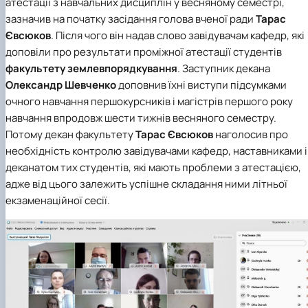
атестації з навчальних дисциплін у весняному семестрі,
Іноземні мови
Їдальні та буфети
Центр вивчення мов
Психологічна підтримка
Біоетична комісія
Рада молодих вчених
Методичні рекомендації, пам'ятки
ЦКНО «Агропромисловий комплекс, лісове і
Доступ до публічної інформації
Наглядова рада
Історія університету
зазначив на початку засідання голова вченої ради
Тарас
Працевлаштування
Студентські квитки
Інклюзивне середовище
Наукові видання
садово-паркове господарство, ветеринарна
Наукові школи
Форми документів
Державні закупівлі
Рада роботодавців
Видатні випускники та працівники
Євсюков
. Після чого він надав слово завідувачам кафедр, які
Наука для бізнесу
медицина»
Стартап школа НУБіП України
Патентно-ліцензійна діяльність
Досліднику та автору
Офіційна символіка
Благодійний фонд «Голосіївська ініціатива
Звіт ректора
доповіли про результати проміжної атестації студентів
Обладнання НУБіП України
Звіт про проведення НТЗ
Каталог наукових послуг
Антикорупційні заходи
2020»
Пам'яті захисників України
Наукові журнали НУБіП України
«SEB-2024»
факультету землевпорядкування
. Заступник декана
Гендерна радниця
Почесні доктори і професори НУБіП України
Уповноважена особа з питань запобігання 
Наукові журнали НУБіП України (English)
«SEB-2025»
Контактна інформація
виявлення корупції
Пресслужба
Олександр Шевченко
доповнив їхні виступи підсумками
Пам'ятка про проведення науково-технічни
Університетський кур'єр
Положення про антикорупційного
очного навчання першокурсників і магістрів першого року
заходів
уповноваженого НУБіП України
Вибори ректора
навчання впродовж шести тижнів весняного семестру.
Порядок планування та організації
Програма розвитку університету «Голосіївсь
Національні нормативно-правові акти
Потому декан факультету
Тарас Євсюков
наголосив про
проведення НТЗ
ініціатива – 2025»
Нормативно-правові акти НУБіП України
необхідність контролю завідувачами кафедр, наставниками і
Результати науково-технічних заходів
Інформаційні ресурси НАЗК
деканатом тих студентів, які мають проблеми з атестацією,
Монографії
Методичні роз’яснення НАЗК
адже від цього залежить успішне складання ними літньої
Антикорупційні заходи
екзаменаційної сесії.