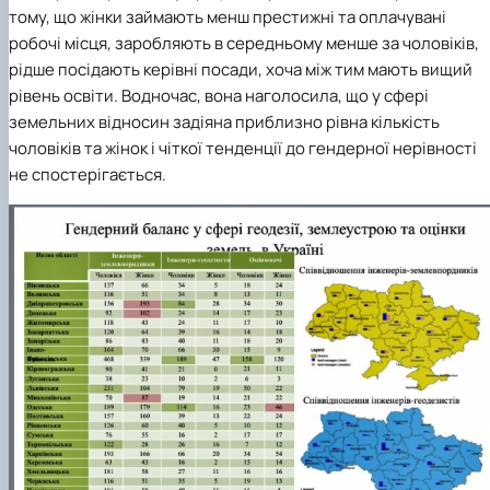
тому, що жінки займають менш престижні та оплачувані
робочі місця, заробляють в середньому менше за чоловіків,
рідше посідають керівні посади, хоча між тим мають вищий
рівень освіти. Водночас, вона наголосила, що у сфері
земельних відносин задіяна приблизно рівна кількість
чоловіків та жінок і чіткої тенденції до гендерної нерівності
не спостерігається.