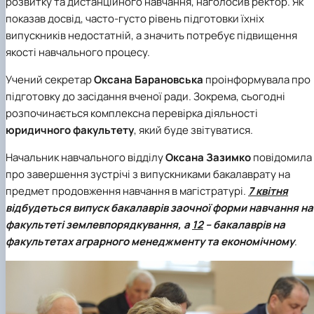
розвитку та дистанційного навчання
, наголосив ректор. Як
показав досвід, часто-густо рівень підготовки їхніх
випускників недостатній, а значить потребує підвищення
якості навчального процесу.
Учений секретар
Оксана Барановська
проінформувала про
підготовку до засідання вченої ради. Зокрема, сьогодні
розпочинається комплексна перевірка діяльності
юридичного факультету
, який буде звітуватися.
Начальник навчального відділу
Оксана Зазимко
повідомила
про завершення зустрічі з випускниками бакалаврату на
предмет продовження навчання в магістратурі.
7 квітня
відбудеться випуск бакалаврів заочної форми навчання на
факультеті землевпорядкування
, а
12
– бакалаврів на
факультетах аграрного менеджменту
та
економічному
.