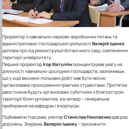
Проректор з навчально-науково-виробничих питань та
адміністративно-господарської діяльності
Валерій Іщенко
доповів про хід реконструкції ботанічного саду, озеленення
території університету.
Перший проректор
Ігор Ібатуллін
сконцентрував увагу на
діяльності навчально-дослідних господарств, зазначивши,
що у ході весняно-польових робіт має бути якісно
організоване проходження практики студентами. Протягом
двох тижнів будуть організовані суботники з благоустрою
території біля гуртожитків, а в четвер – генеральне
прибирання на кафедрах і в корпусах.
Підбиваючи підсумки, ректор
Станіслав Ніколаєнко
дав ряд
доручень. Зокрема,
Валерію Іщенку
– призначити