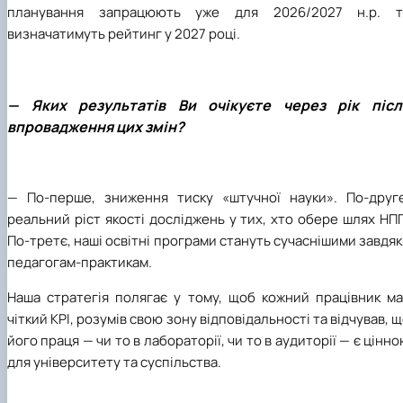
планування запрацюють уже для 2026/2027 н.р. т
визначатимуть рейтинг у 2027 році.
— Яких результатів Ви очікуєте через рік післ
впровадження цих змін?
— По-перше, зниження тиску «штучної науки». По-друге
реальний ріст якості досліджень у тих, хто обере шлях НП
По-третє, наші освітні програми стануть сучаснішими завдя
педагогам-практикам.
Наша стратегія полягає у тому, щоб кожний працівник ма
чіткий KPI, розумів свою зону відповідальності та відчував, 
його праця — чи то в лабораторії, чи то в аудиторії — є цінн
для університету та суспільства.