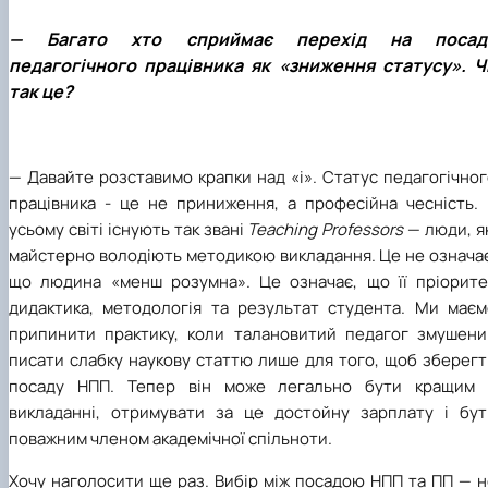
— Багато хто сприймає перехід на посад
педагогічного працівника як «зниження статусу». Ч
так це?
— Давайте розставимо крапки над «і». Статус педагогічно
працівника - це
не приниження, а професійна чесність. 
усьому світі існують так звані
Teaching Professors
— люди, я
майстерно володіють методикою викладання. Це не означає
що людина «менш розумна». Це означає, що її пріорите
дидактика, методологія та результат студента. Ми маєм
припинити практику, коли талановитий педагог змушени
писати слабку наукову статтю лише для того, щоб зберегт
посаду НПП. Тепер він може легально бути кращим 
викладанні, отримувати за це достойну зарплату і бут
поважним членом академічної спільноти.
Хочу наголосити ще раз. Вибір між посадою НПП та ПП — н