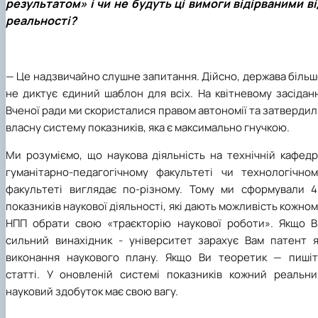
результатом» і чи не будуть ці вимоги відірваними ві
реальності?
— Це надзвичайно слушне запитання. Дійсно, держава біль
не диктує єдиний шаблон для всіх. На квітневому засідан
Вченої ради ми скористалися правом автономії та затверди
власну систему показників, яка є максимально гнучкою.
Ми розуміємо, що наукова діяльність на технічній кафедр
гуманітарно-педагогічному факультеті чи технологічном
факультеті виглядає по-різному. Тому ми сформували 4
показників наукової діяльності, які дають можливість кожно
НПП обрати свою «траєкторію наукової роботи». Якщо В
сильний винахідник - університет зарахує Вам патент я
виконання наукового плану. Якщо Ви теоретик — пишіт
статті. У оновленій системі показників кожний реальни
науковий здобуток має свою вагу.