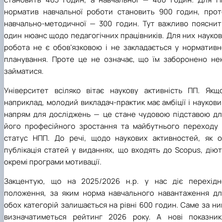
норматив навчальної роботи становить 900 годин, прот
навчально-методичної — 300 годин. Тут важливо пояснит
один нюанс щодо педагогічних працівників. Для них науко
робота не є обов'язковою і не закладається у нормативн
планування. Проте це не означає, що їм заборонено не
займатися.
Університет всіляко вітає наукову активність ПП. Якщо
наприклад, молодий викладач-практик має амбіції і науков
напрям для досліджень — це стане чудовою підставою дл
його професійного зростання та майбутнього переходу 
статус НПП. До речі, щодо наукових активностей, як о
публікація статей у виданнях, що входять до
Scopus
, дію
окремі програми мотивації.
Закцентую, що на 2025/2026 н.р. у нас діє перехідн
положення, за яким норма навчального навантаження дл
обох категорій залишається на рівні 600 годин. Саме за н
визначатиметься рейтинг 2026 року. А нові показник