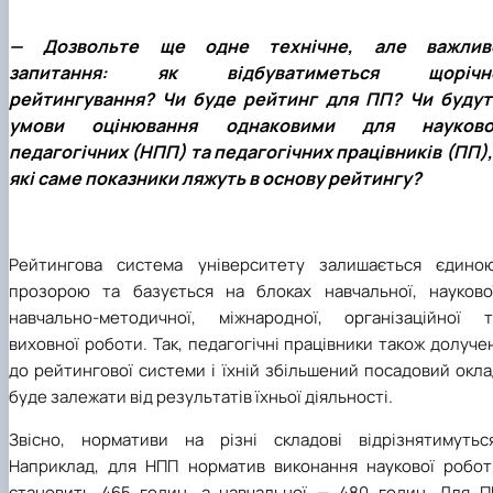
— Дозвольте ще одне технічне, але важлив
запитання: як відбуватиметься щорічн
рейтингування? Чи буде рейтинг для ПП? Чи будут
умови оцінювання однаковими для науково
педагогічних (НПП) та педагогічних працівників (ПП), 
які саме показники ляжуть в основу рейтингу?
Рейтингова система університету залишається єдиною
прозорою та базується на блоках навчальної, наукової
навчально-методичної, міжнародної, організаційної т
виховної роботи. Так, педагогічні працівники також долуче
до рейтингової системи і їхній збільшений посадовий окл
буде залежати від результатів їхньої діяльності.
Звісно, нормативи на різні складові відрізнятимуться
Наприклад, для НПП норматив виконання наукової робот
становить 465 годин, а навчальної — 480 годин. Для П