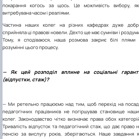
покарання когось за щось. Це можливість вибору, як
витребувана часом і реаліями.
Частина наших колег на різних кафедрах дуже добр
сприйняла ці правові новели. Дехто ще має сумніви і роздум
Тому, я сподіваюся, наша розмова закриє білі плями 
розумінні цього процесу.
— Як цей розподіл вплине на соціальні гаранті
(відпустки, стаж)?
— Ми ретельно працюємо над тим, щоб перехід на посад
педагогічних працівників не погіршував становище наши
колег. Законодавство чітко визначає права обох категорі
Тривалість відпусток та педагогічний стаж, що дає право 
пенсію за вислугу років, зберігаються. Наше завдання я