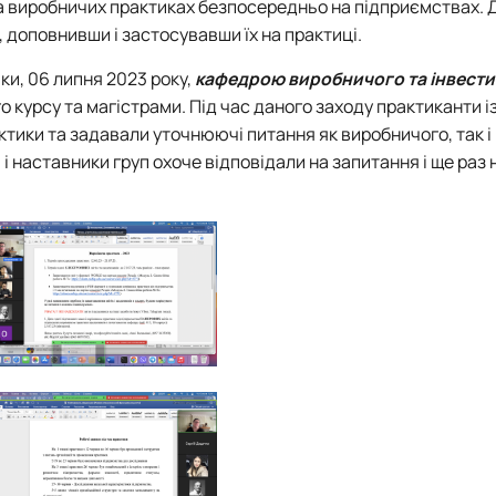
на виробничих практиках безпосередньо на підприємствах. 
 доповнивши і застосувавши їх на практиці.
и, 06 липня 2023 року,
кафедрою виробничого та інвести
о курсу та магістрами. Під час даного заходу практиканти і
ики та задавали уточнюючі питання як виробничого, так і
 і наставники груп охоче відповідали на запитання і ще раз