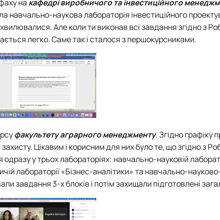
фаху на
кафедрі виробничого та інвестиційного менедж
ула навчально-наукова лабораторія інвестиційного проекту
 хвилювалися. Але коли ти виконав всі завдання згідно з Р
ається легко. Саме так і сталося з першокурсниками.
урсу
факультету аграрного менеджменту
. Згідно графіку
захисту. Цікавим і корисним для них було те, що згідно з Р
я одразу у трьох лабораторіях: навчально-науковій лаборат
чій лабораторії «Бізнес-аналітики» та навчально-науково
и завдання 3-х блоків і потім захищали підготовлені загал