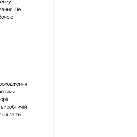
менту
вання. Це
обочою
 проходження
обочими
орії
-виробничій
ьні звіти.