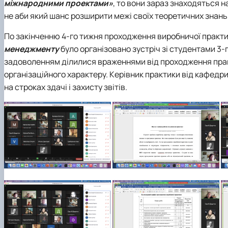
міжнародними проектами»
, то вони зараз знаходяться 
не аби який шанс розширити межі своїх теоретичних знань,
По закінченню 4-го тижня проходження виробничої практик
менеджменту
було організовано зустріч зі студентами 3-г
задоволенням ділилися враженнями від проходження практ
організаційного характеру. Керівник практики від кафедри
на строках здачі і захисту звітів.