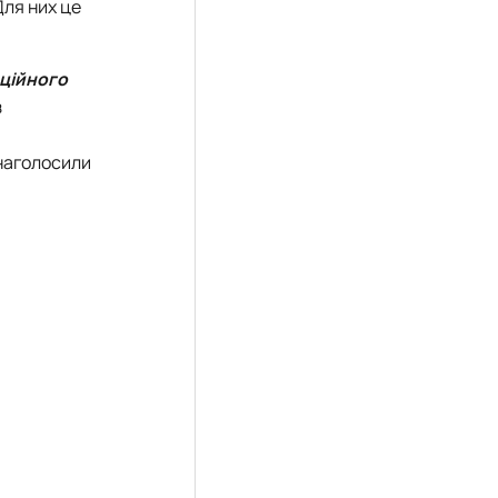
Для них це
ційного
з
 наголосили