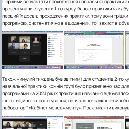
Першими результати проходження навчальної практики з 
презентували студенти 1-го курсу, базою практики яких б
перший їх досвід проходження практики, тому вони трішки
програмою, систематично вів щоденник, то і захист відбув
Також минулий тиждень був звітним і для студентів 2-го к
навчальної практики кожній групі було призначено час для 
програмами на 2023 рік їх практичне навчання відбувалос
інвестиційного проектування, навчально-науково-виробни
лабораторії «Кабінет менеджменту». Практиканти виконувал