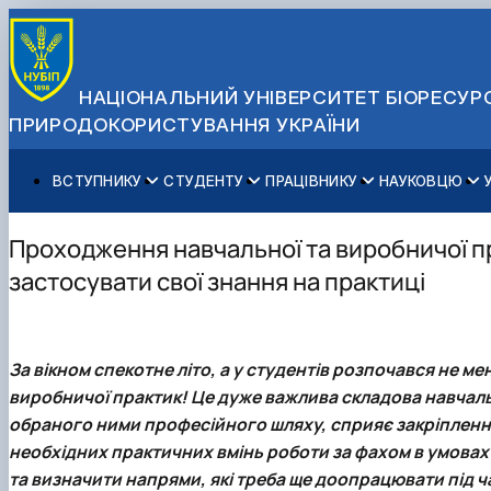
НАЦІОНАЛЬНИЙ УНІВЕРСИТЕТ БІОРЕСУРС
ПРИРОДОКОРИСТУВАННЯ УКРАЇНИ
ВСТУПНИКУ
СТУДЕНТУ
ПРАЦІВНИКУ
НАУКОВЦЮ
Вступ до НУБіП України 2026
Навчання
Освітній процес
Наукова діяльність
Управління і самоврядування
Приймальна комісія
Додаткова освіта
Міжнародна діяльність
Аспіранту / Докторанту
Загальна інформація
Проходження навчальної та виробничої пр
Правила прийому
Позанавчальна діяльність
Довідкова інформація
Захисти дисертацій
Офіційні документи
застосувати свої знання на практиці
Для осіб з тимчасово окупованих територій
Студентське самоврядування
Профспілкова організація
Законодавче та нормативне забезпечення
Стратегія розвитку на період 2026-2030рр. «ГОЛОСІ
Зимовий вступ
Довідкова інформація
Центр колективного користування науковим обладна
Доступ до публічної інформації
Підготовчий курс НМТ
Пільги
Біоетична комісія
Державні закупівлі
За вікном спекотне літо, а у студентів розпочався не м
Для іноземців / For foreigners
Наукові видання
Офіційна символіка
виробничої практик! Це дуже важлива складова навчал
Військова освіта
Наука для бізнесу
Антикорупційні заходи
обраного ними професійного шляху, сприяє закріпленн
Гендерна радниця
необхідних практичних вмінь роботи за фахом в умовах 
Контактна інформація
та визначити напрями, які треба ще доопрацювати під 