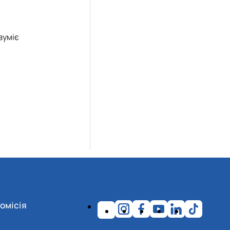
зуміє
омісія