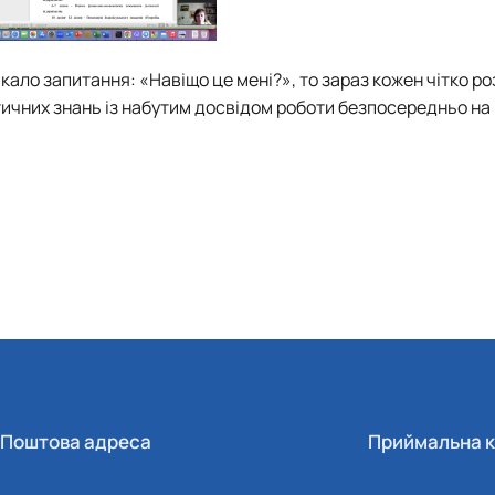
икало запитання: «Навіщо це мені?», то зараз кожен чітко ро
ичних знань із набутим досвідом роботи безпосередньо на
Поштова адреса
Приймальна к