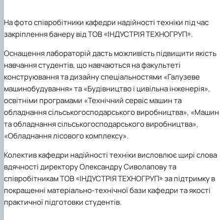
На фото співробітники кафедри
надійності техніки
під час
закріплення банеру від
ТОВ «ІНДУСТРІЯ ТЕХНОГРУП»
.
Оснащення лабораторій дасть можливість підвищити якість
навчання студентів, що навчаються на факультеті
конструювання та дизайну
спеціальностями
«Галузеве
машинобудування»
та
«Будівництво і цивільна інженерія»
,
освітніми програмами
«Технічний сервіс машин та
обладнання сільськогосподарського виробництва»
,
«Машин
та обладнання сільськогосподарського виробництва»
,
«Обладнання лісового комплексу»
.
Колектив кафедри
надійності техніки
висловлює щирі слова
вдячності директору
Олександру Сиволапову
та
співробітникам
ТОВ «ІНДУСТРІЯ ТЕХНОГРУП»
за підтримку в
покращенні матеріально-технічної бази кафедри та якості
практичної підготовки студентів.