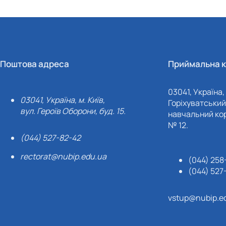
Поштова адреса
Приймальна к
03041, Україна, 
03041, Україна, м. Київ,
Горіхуватський 
вул. Героїв Оборони, буд. 15.
навчальний кор
№ 12.
(044) 527-82-42
rectorat@nubip.edu.ua
(044) 258
(044) 527
vstup@nubip.e