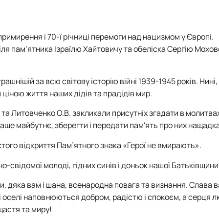
примирення і 70-ї річниці перемоги над нацизмом у Європі.
біля пам’ятника Ізраїлю Хайтовичу та обеліска Сергію Мохо
шнішій за всю світову історію війні 1939-1945 років. Нині,
ціною життя наших дідів та прадідів мир.
 та Литовченко О.В. закликали присутніх згадати в молитвах
 наше майбутнє, зберегти і передати пам'ять про них нащадк
того відкриття Пам’ятного знака «Герої не вмирають».
свідомої молоді, гідних синів і доньок нашої Батьківщини
ни, дяка вам і шана, всенародна повага та визнання. Слава в
ші оселі наповнюються добром, радістю і спокоєм, а серця 
щастя та миру!