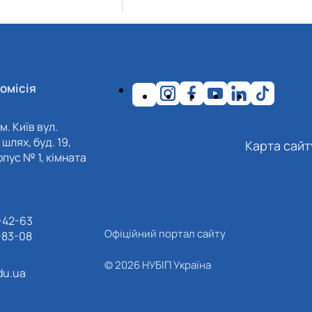
омісія
м. Київ вул.
шлях, буд. 19,
Карта сайт
пус № 1, кімната
-42-63
Офіційний портал сайту
-83-08
© 2026 НУБІП Україна
du.ua