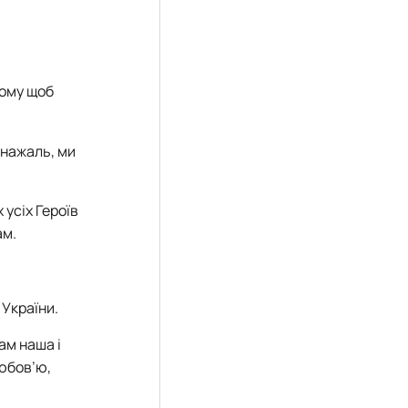
вому щоб
 нажаль, ми
 усіх Героїв
ам.
 України.
ам наша і
любов’ю,