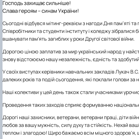
Господь захищає сильніше!
Слава героям – синам України!
Сьогодні відбувся мітинг-реквієм з нагоди Дня пам’яті та 
Співробітники та студенти інституту і коледжу зібралися 
вшанувати пам'ять загиблих у роки Другої світової війни.
Дорогою ціною заплатив за мир український народ у найстра
знову відстоюємо нашу незалежність, єдність та здобутий 
У своїх виступах керівники навчальних закладів Лукач В.С.
далеких років та подій сьогодення, які поклали голови за
Наші колективи у цей день також стали учасниками урочис
Проведення таких заходів сприяє формуванню національно-
Дорогі наші захисники, ветерани, ветерани праці, діти вій
любов за вашу мужність, силу духу та стійкість. Нехай ва
теплом і злагодою! Щиро бажаємо всім міцного здоров’я, 