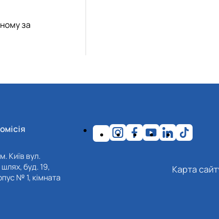
рному за
омісія
м. Київ вул.
шлях, буд. 19,
Карта сайт
пус № 1, кімната