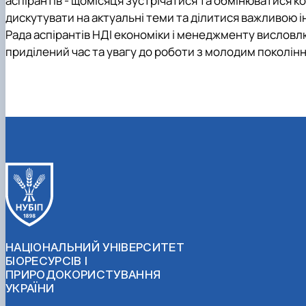
аспірантів - щомісяця зустрічатися та обмінюватися ко
дискутувати на актуальні теми та ділитися важливою 
Рада аспірантів НДІ економіки і менеджменту вислов
приділений час та увагу до роботи з молодим поколінн
НАЦІОНАЛЬНИЙ УНІВЕРСИТЕТ
БІОРЕСУРСІВ І
ПРИРОДОКОРИСТУВАННЯ
УКРАЇНИ