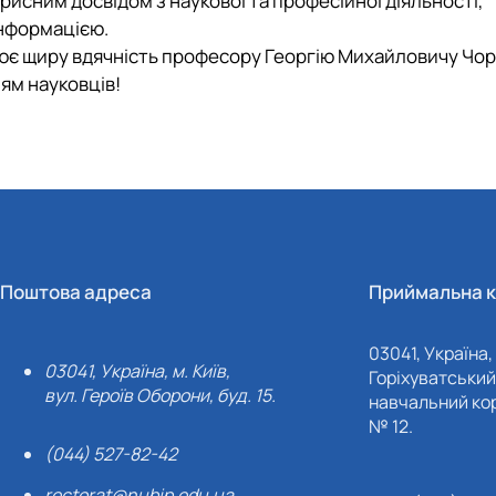
рисним досвідом з наукової та професійної діяльності,
інформацією.
лює щиру вдячність професору Георгію Михайловичу Чо
ям науковців!
Поштова адреса
Приймальна к
03041, Україна, 
03041, Україна, м. Київ,
Горіхуватський 
вул. Героїв Оборони, буд. 15.
навчальний кор
№ 12.
(044) 527-82-42
rectorat@nubip.edu.ua