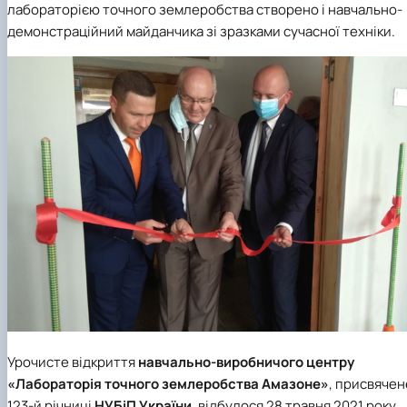
лабораторією точного землеробства створено і навчально-
демонстраційний майданчика зі зразками сучасної техніки.
Урочисте відкриття
навчально-виробничого центру
«Лабораторія точного землеробства Амазоне»
, присвячен
123-й річниці
НУБіП України
, відбулося 28 травня 2021 року.