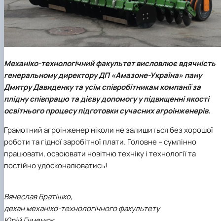
Механіко-технологічний факультет
висловлює вдячність
генеральному директору
ДП «Амазоне-Україна»
пану
Дмитру Давиденку та усім співробітникам компанії за
плідну співпрацю та дієву допомогу у підвищенні якості
освітнього процесу підготовки сучасних агроінженерів.
Грамотний агроінженер ніколи не залишиться без хорошої
роботи та гідної заробітної плати. Головне – сумлінно
працювати, освоювати новітню техніку і технології та
постійно удосконалюватись!
Вячеслав Братішко,
декан механіко-технологічного факультету
Юрій Гуменюк,