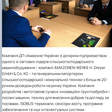
Компанія
ДП «Амазоне-Україна»
є дочірнім підприємством
одного зі світових лідерів сільськогосподарського
машинобудування – компанії
AMAZONEN-WERKE H. Dreyer
GmbH & Co. KG
– та генеральним імпортером
сільськогосподарської і комунальної техніки з більш як 20-
річним досвідом роботи на ринку України. Компанія
розробляє і виготовляє сучасні інноваційні ґрунтообробні і
посівні машини, техніку для внесення добрив та догляду за
посівами, ISOBUS-термінали, сенсори азоту, програмне
забезпечення та інші інтелектуальні системи.