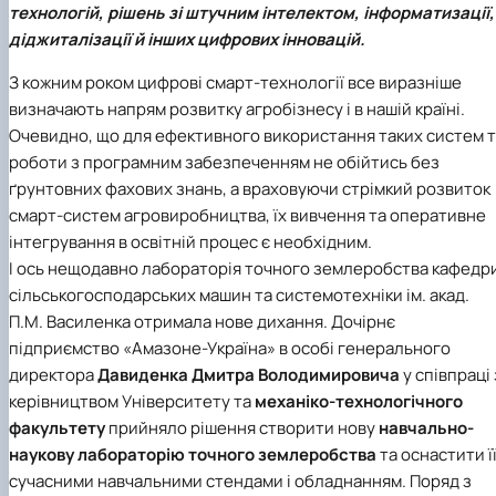
технологій, рішень зі штучним інтелектом, інформатизації,
Іноземні мови
Їдальні та буфети
Центр вивчення мов
Психологічна підтримка
Біоетична комісія
Рада молодих вчених
Методичні рекомендації, пам'ятки
ЦКНО «Агропромисловий комплекс, лісове і
Доступ до публічної інформації
Наглядова рада
Історія університету
Працевлаштування
Студентські квитки
Інклюзивне середовище
діджиталізації й інших цифрових інновацій.
Наукові видання
садово-паркове господарство, ветеринарна
Наукові школи
Форми документів
Державні закупівлі
Рада роботодавців
Видатні випускники та працівники
Наука для бізнесу
медицина»
Стартап школа НУБіП України
Патентно-ліцензійна діяльність
Досліднику та автору
Офіційна символіка
Благодійний фонд «Голосіївська ініціатива
Звіт ректора
З кожним роком цифрові смарт-технології все виразніше
Обладнання НУБіП України
Звіт про проведення НТЗ
Каталог наукових послуг
Антикорупційні заходи
2020»
Пам'яті захисників України
визначають напрям розвитку агробізнесу і в нашій країні.
Наукові журнали НУБіП України
«SEB-2024»
Гендерна радниця
Почесні доктори і професори НУБіП України
Уповноважена особа з питань запобігання 
Наукові журнали НУБіП України (English)
«SEB-2025»
Контактна інформація
виявлення корупції
Пресслужба
Очевидно, що для ефективного використання таких систем 
Пам'ятка про проведення науково-технічни
Університетський кур'єр
Положення про антикорупційного
роботи з програмним забезпеченням не обійтись без
заходів
уповноваженого НУБіП України
Вибори ректора
ґрунтовних фахових знань, а враховуючи стрімкий розвиток
Порядок планування та організації
Програма розвитку університету «Голосіївсь
Національні нормативно-правові акти
смарт-систем агровиробництва, їх вивчення та оперативне
проведення НТЗ
ініціатива – 2025»
Нормативно-правові акти НУБіП України
інтегрування в освітній процес є необхідним.
Результати науково-технічних заходів
Інформаційні ресурси НАЗК
І ось нещодавно лабораторія точного землеробства кафедр
Монографії
Методичні роз’яснення НАЗК
сільськогосподарських машин та системотехніки ім. акад.
Антикорупційні заходи
П.М. Василенка отримала нове дихання. Дочірнє
підприємство
«Амазоне-Україна»
в особі генерального
директора
Давиденка Дмитра Володимировича
у співпраці 
керівництвом Університету та
механіко-технологічного
факультету
прийняло рішення створити нову
навчально-
наукову лабораторію точного землеробства
та оснастити ї
сучасними навчальними стендами і обладнанням. Поряд з