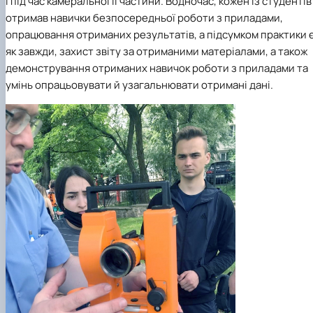
і під час камеральної її частини. Водночас, кожен із студентів
отримав навички безпосередньої роботи з приладами,
опрацювання отриманих результатів, а підсумком практики є
як завжди, захист звіту за отриманими матеріалами, а також
демонстрування отриманих навичок роботи з приладами та
умінь опрацьовувати й узагальнювати отримані дані.