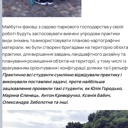
Майбутні фахівці з садово-паркового господарства у своїй
роботі будуть застосовувати вивчені упродовж практики
види знімань та використовувати планово-картографічні
матеріали, які були створені бригадами на територію об’єкта
практики, для вирішення завдань ландшафтного дизайну та
планування розміщення об’єктів на території, у тому числі із
врахуванням орієнтування і конфігурації ділянки та її рельєф
Практично всі студенти сумлінно відвідували практику і
виконували поставлені задачі, проте найбільше
зацікавлення проявили такі студенти, як Юлія Городько,
Марина Єленець, Антон Криворучко, Ксенія Бабич,
Олександра Заболотна та інші.