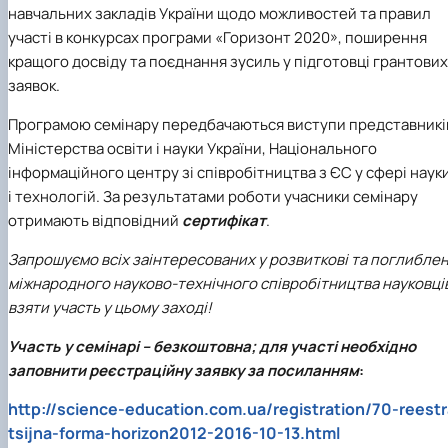
навчальних закладів України щодо можливостей та правил
участі в конкурсах програми «Горизонт 2020», поширення
кращого досвіду та поєднання зусиль у підготовці грантових
заявок.
Програмою семінару передбачаються виступи представникі
Міністерства освіти і науки України, Національного
інформаційного центру зі співробітництва з ЄС у сфері наук
і технологій. За результатами роботи учасники семінару
отримають відповідний
сертифікат
.
Запрошуємо всіх заінтересованих у розвиткові та поглиблен
міжнародного науково-технічного співробітництва науковці
взяти участь у цьому заході!
Участь у семінарі – безкоштовна; для участі необхідно
заповнити реєстраційну заявку за посиланням
:
http://science-education.com.ua/registration/70-reestr
tsijna-forma-horizon2012-2016-10-13.html