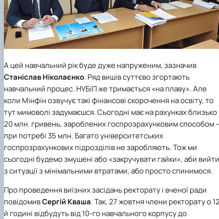
А цей навчальний рік буде дуже напруженим, зазначив
Станіслав Ніколаєнко
. Ряд вишів суттєво згортають
навчальний процес. НУБіП же тримається «на плаву». Але
коли Мінфін озвучує такі фінансові скорочення на освіту, то
тут мимоволі задумаєшся. Сьогодні має на рахунках близько
20 млн. гривень, зароблених госпрозрахунковим способом 
при потребі 35 млн. Багато університетських
госпрозрахункових підрозділів не заробляють. Тож ми
сьогодні будемо змушені або «закручувати гайки», аби вийт
з ситуації з мінімальними втратами, або просто спинимося.
Про проведення виїзних засідань ректорату і вченої ради
повідомив
Сергій Кваша
. Так, 27 жовтня члени ректорату о 1
й годині відбудуть від 10-го навчального корпусу до