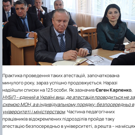
Практика проведення таких атестацій, започаткована
минулого року, зараз успішно продовжується. Наразі
надійшли списки на 123 особи. Як зазначив
Євген Карпенко
,
НУБіП – єдиний в Україні виш, де атестація проводиться не за
схемою МОН, а в індивідуальному порядку: безпосередньо в
університеті і міністерством
. Частина педагогічних
працівників відокремлених підрозділів пройде таку
атестацію безпосередньо в університеті, а решта – на місцях