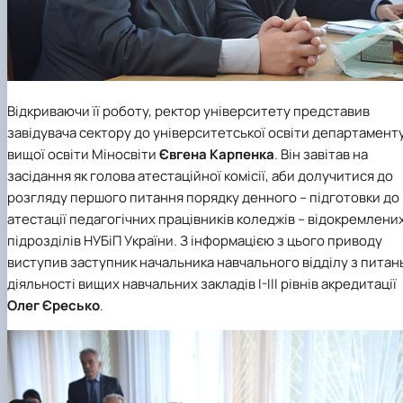
Відкриваючи її роботу, ректор університету
представив
завідувача сектору до університетської освіти департамент
вищої освіти Міносвіти
Євгена Карпенка
. Він завітав на
засідання як голова атестаційної комісії, аби долучитися до
розгляду першого питання порядку денного – підготовки до
атестації педагогічних працівників коледжів – відокремлени
підрозділів НУБіП України. З інформацією з цього приводу
виступив заступник начальника навчального відділу з питан
діяльності вищих навчальних закладів І-ІІІ рівнів акредитації
Олег Єресько
.