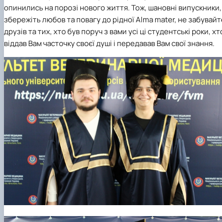
опинились на порозі нового життя. Тож, шановні випускники,
збережіть любов та повагу до рідної Alma mater, не забувайт
друзів та тих, хто був поруч з вами усі ці студентські роки, хт
віддав Вам часточку своєї душі і передавав Вам свої знання.