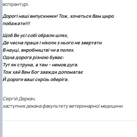
аспірантурі.
Дорогі наші випускники! Тож, хочеться Вам щиро
побажати!!!
Щоб Ви усі собі обрали шлях,
Де чесна праця і ніколи з нього не звертати
В науці, виробництві чи в полях.
Одна дорога різною буває:
Тут як струна, а там – немов дуга.
Тож хай Вам Бог завжди допомагає
Й дороги ваші скрізь оберіга.
Сергій Деркач,
заступник декана факультету ветеринарної медицини