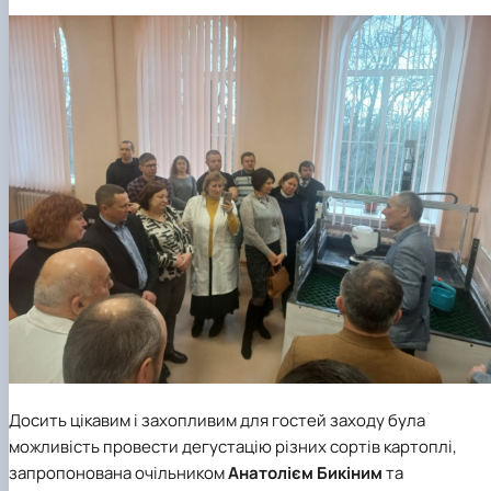
Досить цікавим і захопливим для гостей заходу була
можливість провести дегустацію різних сортів картоплі,
запропонована очільником
Анатолієм Бикіним
та