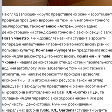
На огляд запрошених було представлено різний асортимен
продукції провідних виробників техніки у напрямку точного
землеробства, так
компанією
«Астра»
, було надано
демонстраційний стенд однієї точно висіваючої секції сівалк
Horsh Maestro
, який дозволяє навчити студентів зробити
попередні налаштування параметрів точного висіву різних
польових культур.
Компанія
«Syngenta»
представила якісн
насіння для демонстрації точного висіву.
Компанія
«Trimble
Україна»
надала демонстрацій стенд системи паралельног
водіння автопілоту, який забезпечує точний рух техніки і
агрегатів, мінімалізує перекриття проходів і дозволяє
економити 5-10 % агрохімічних ресурсів. Також на огляд
відвідувачів заходу були представлені різний асортимент
мікродобрив виготовлених на базі
ТОВ «Біотех ЛТД»
, та
обладнання для передпосівної обробки насіння, яке дає
можливість її демонстрації. Ручними розкидачами
мінеральних добрив (
Solo, ICL, Gardena
) студенти будуть