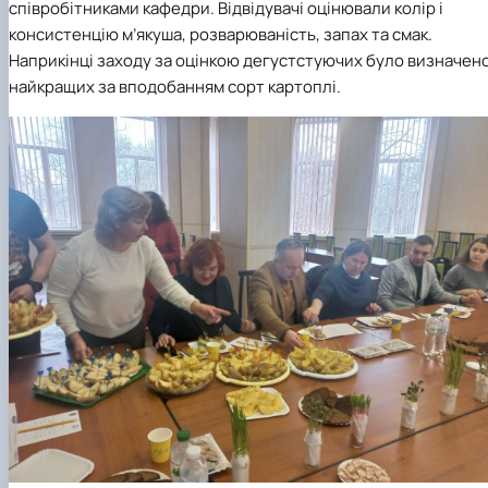
співробітниками кафедри. Відвідувачі оцінювали колір і
консистенцію м’якуша, розварюваність, запах та смак.
Наприкінці заходу за оцінкою дегустстуючих було визначен
найкращих за вподобанням сорт картоплі.