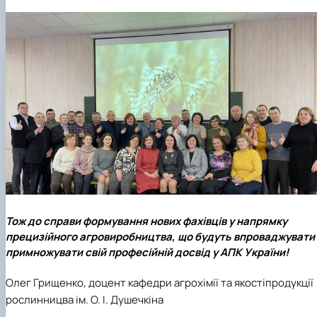
Тож до справи формування нових фахівців у напрямку
прецизійного агровиробництва, що будуть впроваджувати 
примножувати свій професійній досвід у АПК України!
Олег Грищенко, доцент кафедри агрохімії та якостіпродукції
рослинницва ім. О. І. Душечкіна