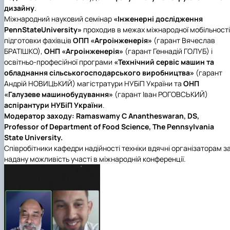
Іноземні мови
Їдальні та буфети
Центр вивчення мов
Психологічна підтримка
Біоетична комісія
Рада молодих вчених
Методичні рекомендації, пам'ятки
ЦКНО «Агропромисловий комплекс, лісове і
Доступ до публічної інформації
Наглядова рада
Історія університету
дизайну
.
Працевлаштування
Студентські квитки
Інклюзивне середовище
Наукові видання
садово-паркове господарство, ветеринарна
Наукові школи
Форми документів
Державні закупівлі
Рада роботодавців
Видатні випускники та працівники
Міжнародний науковий семінар
«Інженерні дослідження
Наука для бізнесу
медицина»
Стартап школа НУБіП України
Патентно-ліцензійна діяльність
Досліднику та автору
Офіційна символіка
Благодійний фонд «Голосіївська ініціатива
Звіт ректора
PennStateUniversity»
проходив в межах міжнародної мобільності
Обладнання НУБіП України
Звіт про проведення НТЗ
Каталог наукових послуг
Антикорупційні заходи
2020»
Пам'яті захисників України
підготовки фахівців
ОПП
«Агроінженерія»
(гарант Вячеслав
Наукові журнали НУБіП України
«SEB-2024»
Гендерна радниця
Почесні доктори і професори НУБіП України
Уповноважена особа з питань запобігання 
БРАТІШКО),
ОНП
«Агроінженерія»
(гарант Геннадій ГОЛУБ) і
Наукові журнали НУБіП України (English)
«SEB-2025»
Контактна інформація
виявлення корупції
Пресслужба
освітньо-професійної програми
«Технічний сервіс машин та
Пам'ятка про проведення науково-технічни
Університетський кур'єр
Положення про антикорупційного
обладнання сільськогосподарського виробництва»
(гарант
заходів
уповноваженого НУБіП України
Вибори ректора
Андрій НОВИЦЬКИЙ) магістратури НУБіП України та
ОНП
Порядок планування та організації
Програма розвитку університету «Голосіївсь
Національні нормативно-правові акти
«Галузеве машинобудування»
(гарант Іван РОГОВСЬКИЙ)
проведення НТЗ
ініціатива – 2025»
Нормативно-правові акти НУБіП України
аспірантури НУБіП України
.
Результати науково-технічних заходів
Інформаційні ресурси НАЗК
Модератор заходу: Ramaswamy C Anantheswaran, DS,
Монографії
Методичні роз’яснення НАЗК
Professor of Department of Food Science, The Pennsylvania
Антикорупційні заходи
State University.
Співробітники кафедри надійності техніки вдячні організаторам з
надану можливість участі в міжнародній конференції.