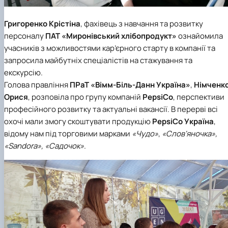
Григоренко Крістіна
, фахівець з навчання та розвитку
персоналу
ПАТ «Миронівський хлібопродукт»
ознайомила
учасників з можливостями кар’єрного старту в компанії та
запросила майбутніх спеціалістів на стажування та
екскурсію.
Голова правління
ПРаТ «Вімм-Біль-Данн Україна»
,
Німченк
Орися
, розповіла про групу компаній
PepsiCo
, перспективи
професійного розвитку та актуальні вакансії. В перерві всі
охочі мали змогу скоштувати продукцію
PepsiCo Україна
,
відому нам під торговими марками
«Чудо»
,
«Слов'яночка»,
«Sandora», «Садочок»
.