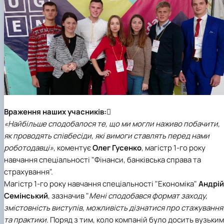
Враження наших учасників:

«Найбільше сподобалося те, що ми могли наживо побачити,
як проводять співбесіди, які вимоги ставлять перед нами
роботодавці»
, коментує
Олег Гусенко
, магістр 1-го року
навчання спеціальності "Фінанси, банківська справа та
страхування".
Магістр 1-го року навчання спеціальності "Економіка"
Андрій
Семінський
, зазначив
"
Мені
с
подобався формат заходу,
змістовність виступів, можливість дізнатися про стажування
та практики
.
Поряд з тим, коло компаній було досить вузьким