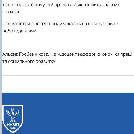
тож хотілося б почути й представників інших аграрних
гігантів".
Тож магістри з нетерпінням чекають на нові зустрічі з
роботодавцями.
Альона Гребеннікова, к.е.н,доцент кафедри економіки праці
та соціального розвитку