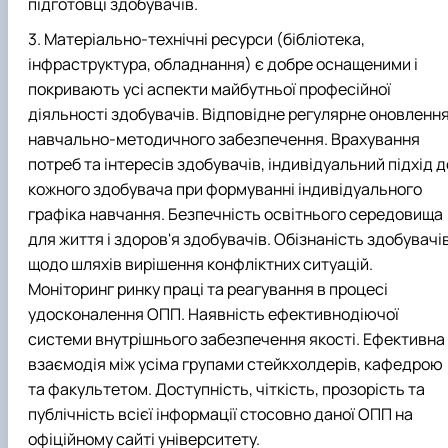
підготовці здобувачів.
Матеріально-технічні ресурси (бібліотека,
інфраструктура, обладнання) є добре оснащеними і
покривають усі аспекти майбутньої професійної
діяльності здобувачів. Відповідне регулярне оновленн
навчально-методичного забезпечення. Врахування
потреб та інтересів здобувачів, індивідуальний підхід д
кожного здобувача при формуванні індивідуального
графіка навчання. Безпечність освітнього середовища
для життя і здоров'я здобувачів. Обізнаність здобувачі
щодо шляхів вирішення конфліктних ситуацій.
Моніторинг ринку праці та реагування в процесі
удосконалення ОПП. Наявність ефективнодіючої
системи внутрішнього забезпечення якості. Ефективна
взаємодія між усіма групами стейкхолдерів, кафедрою
та факультетом. Доступність, чіткість, прозорість та
публічність всієї інформації стосовно даної ОПП на
офіційному сайті університету.