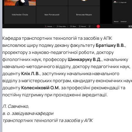
Кафедра транспортних технологій та засобів у АПК
висловлює щиру подяку декану факультету
Братішку В.В.
,
проректору з науково-педагогічної роботи, доктору
філологічних наук, професору
Шинкаруку В.Д.
, начальнику
навчально-методичного відділу, доктору педагогічних наук,
доценту
Кліх Л.В.
, заступнику начальника навчального
відділу з магістерських програм, кандидату економічних наук
доценту
Колесніковій О.М.
за професійні рекомендації та
постійну підтримку при проходженні акредитації.
Л. Савченко,
в. о. завідувача кафедри
транспортних технологій та засобів у АПК