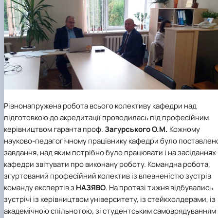
Рівнонапружена робота всього колективу кафедри над
підготовкою до акредитації проводилась під професійним
керівництвом гаранта проф.
Загурського О.М.
Кожному
науково-педагогічному працівнику кафедри було поставлен
завдання, над яким потрібно було працювати і на засіданнях
кафедри звітувати про виконану роботу. Командна робота,
згуртований професійний колектив із впевненістю зустрів
команду експертів з
НАЗЯВО
. На протязі тижня відбувались
зустрічі із керівництвом університету, із стейкхолдерами, із
академічною спільнотою, зі студентським самоврядуванням