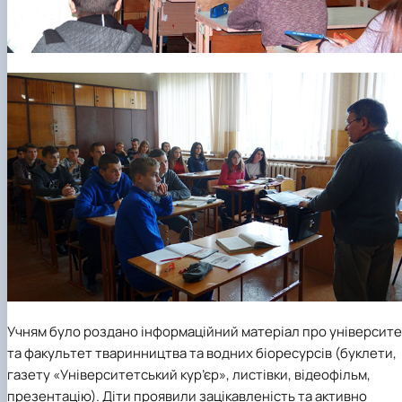
Учням було роздано інформаційний матеріал про університ
та факультет тваринництва та водних біоресурсів (буклети,
газету «Університетський кур’єр», листівки, відеофільм,
презентацію). Діти проявили зацікавленість та активно