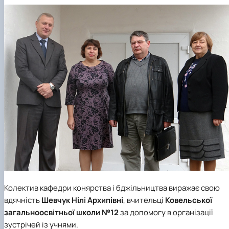
Колектив
кафедри конярства і бджільництва
виражає свою
вдячність
Шевчук Нілі Архипівні
, вчительці
К
овельської
загальноосвітньої школи №12
за допомогу в організації
зустрічей із учнями.