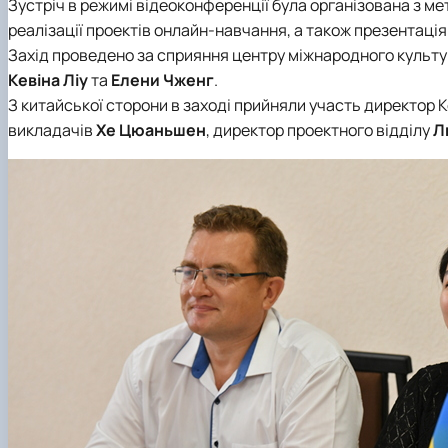
Зустріч в режимі відеоконференції була організована з ме
реалізації проектів онлайн-навчання, а також презентаці
Захід проведено за сприяння центру міжнародного культу
Кевіна Ліу
та
Елени Чженг
.
З китайської сторони в заході прийняли участь директор
викладачів
Хе Цюаньшен
, директор проектного відділу
Л