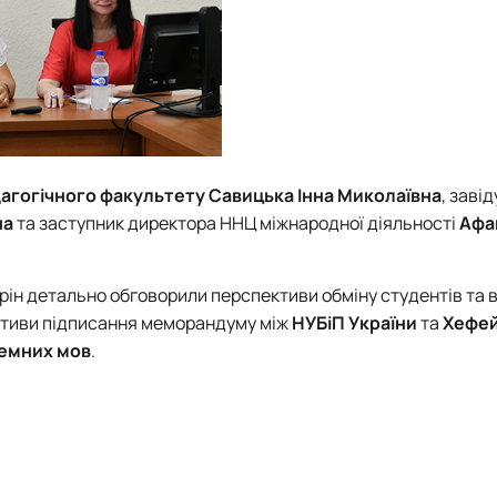
агогічного факультету
Савицька Інна Миколаївна
, заві
на
та заступник директора ННЦ міжнародної діяльності
Афа
торін детально обговорили перспективи обміну студентів та 
ктиви підписання меморандуму між
НУБіП України
та
Хефей
земних мов
.