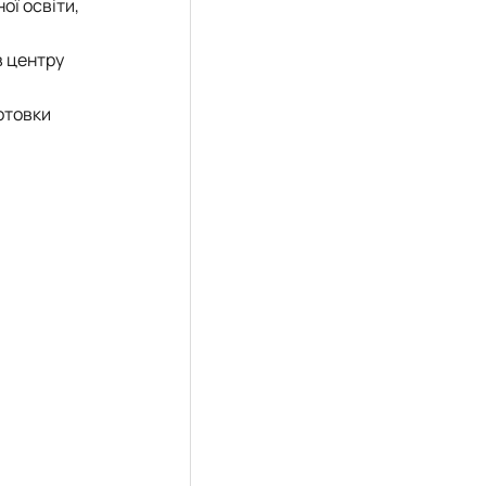
ої освіти,
в центру
готовки