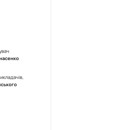
дувач
насенко
викладачів,
ського