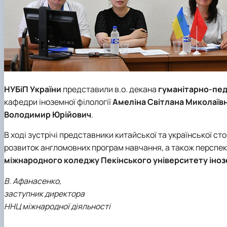
НУБіП України
представили в.о. декана
гуманітарно-пед
кафедри іноземної філології
Амеліна Світлана Миколаїв
Володимир Юрійович
.
В ході зустрічі представники китайської та української с
розвиток англомовних програм навчання, а також перспе
міжнародного коледжу
Пекінського університету іно
В. Афанасенко,
заступник директора
ННЦ міжнародної діяльності