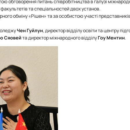
тою обговорення питань співробітництва в галузі міжнародн
я факультетів та спеціальностей двох установ.
рного обміну «Рішен» та за особистою участі представникі
 Коледжу
Чен Гуйлун
, директор відділу освіти та центру під
ю Сяовей
та директор міжнародного відділу
Гоу Ментин
.