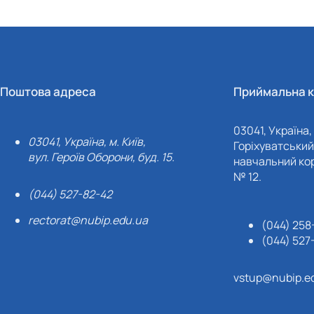
Поштова адреса
Приймальна к
03041, Україна, 
03041, Україна, м. Київ,
Горіхуватський 
вул. Героїв Оборони, буд. 15.
навчальний кор
№ 12.
(044) 527-82-42
rectorat@nubip.edu.ua
(044) 258
(044) 527
vstup@nubip.e