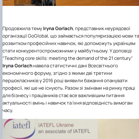
Продовжила тему
Iryna Gorlach
, представник неурядової
організації GoGlobal, що займається популяризацією мови т
розвитком професійних навичок, які допоможуть українцям
стати конкурентоспроможними у майбутньому. У доповіді
“Teaching core skills: meeting the demand of the 21 century”
Iryna Gorlach
навела статистичні дані Всесвітнього
економічного форуму, згідно з якими дві третини
першокласників у 2016 році виявили бажання опанувати
професії, які ще не існують. Разом зі змінами на ринку праці
для бізнесу і працівників стає все важливішим питання
актуальності вмінь і навичок та їхня відповідність вимогам
часу.