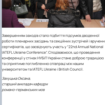
Завершенням заходів стало підбиття підсумків дводенної
роботи пленарних засідань та секційних зустрічей і врученн
сертифікатів, що засвідчують участь у “22nd Annual National
IATEFL Ukraine Conference”. Сподіваємося, що проведення
конференції у стінах НУБіП України стане доброю традицією
та сприятиме поглибленню співпраці між нашим
університетом та IATEFL Ukraine і British Council.
Захуцька Оксана,
старший викладач кафедри
романо-германських мов