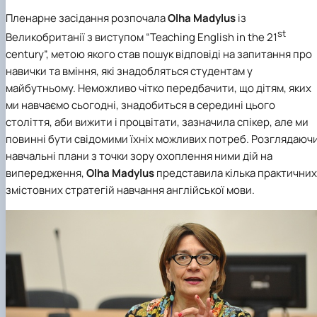
Іноземні мови
Їдальні та буфети
Центр вивчення мов
Психологічна підтримка
Біоетична комісія
Рада молодих вчених
Методичні рекомендації, пам'ятки
ЦКНО «Агропромисловий комплекс, лісове і
Доступ до публічної інформації
Наглядова рада
Історія університету
Пленарне засідання розпочала
Olha Madylus
із
Працевлаштування
Студентські квитки
Інклюзивне середовище
Наукові видання
садово-паркове господарство, ветеринарна
Наукові школи
Форми документів
Державні закупівлі
Рада роботодавців
Видатні випускники та працівники
st
Великобританії з виступом “Teaching English in the 21
Наука для бізнесу
медицина»
Стартап школа НУБіП України
Патентно-ліцензійна діяльність
Досліднику та автору
Офіційна символіка
Благодійний фонд «Голосіївська ініціатива
Звіт ректора
century”, метою якого став пошук відповіді на запитання про
Обладнання НУБіП України
Звіт про проведення НТЗ
Каталог наукових послуг
Антикорупційні заходи
2020»
Пам'яті захисників України
Наукові журнали НУБіП України
«SEB-2024»
Гендерна радниця
Почесні доктори і професори НУБіП України
Уповноважена особа з питань запобігання 
навички та вміння, які знадобляться студентам у
Наукові журнали НУБіП України (English)
«SEB-2025»
Контактна інформація
виявлення корупції
Пресслужба
майбутньому. Неможливо чітко передбачити, що дітям, яких
Пам'ятка про проведення науково-технічни
Університетський кур'єр
Положення про антикорупційного
ми навчаємо сьогодні, знадобиться в середині цього
заходів
уповноваженого НУБіП України
Вибори ректора
століття, аби вижити і процвітати, зазначила спікер, але ми
Порядок планування та організації
Програма розвитку університету «Голосіївсь
Національні нормативно-правові акти
повинні бути свідомими їхніх можливих потреб. Розглядаюч
проведення НТЗ
ініціатива – 2025»
Нормативно-правові акти НУБіП України
навчальні плани з точки зору охоплення ними дій на
Результати науково-технічних заходів
Інформаційні ресурси НАЗК
випередження,
Olha Madylus
представила кілька практичних
Монографії
Методичні роз’яснення НАЗК
Антикорупційні заходи
змістовних стратегій навчання англійської мови.