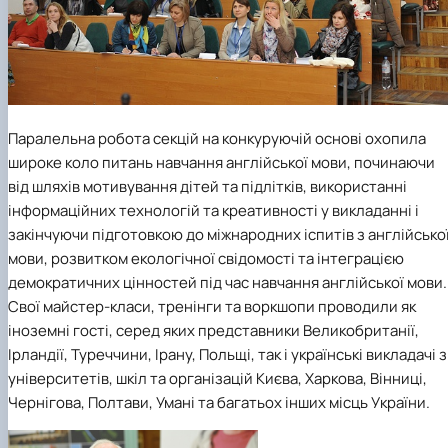
Паралельна робота секцій на конкуруючій основі охопила
широке коло питань навчання англійської мови, починаючи
від шляхів мотивування дітей та підлітків, використанні
інформаційних технологій та креативності у викладанні і
закінчуючи підготовкою до міжнародних іспитів з англійсько
мови, розвитком екологічної свідомості та інтеграцією
демократичних цінностей під час навчання англійської мови.
Свої майстер-класи, тренінги та воркшопи проводили як
іноземні гості, серед яких представники Великобританії,
Ірландії, Туреччини, Ірану, Польщі, так і українські викладачі з
університетів, шкіл та організацій Києва, Харкова, Вінниці,
Чернігова, Полтави, Умані та багатьох інших місць України.