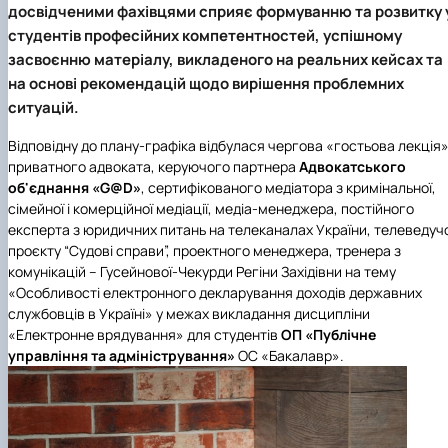
досвідченими фахівцями сприяє формуванню та розвитку 
Іноземні мови
Їдальні та буфети
Центр вивчення мов
Психологічна підтримка
Біоетична комісія
Рада молодих вчених
Методичні рекомендації, пам'ятки
ЦКНО «Агропромисловий комплекс, лісове і
Доступ до публічної інформації
Наглядова рада
Історія університету
Працевлаштування
Студентські квитки
Інклюзивне середовище
студентів професійних компетентностей, успішному
Наукові видання
садово-паркове господарство, ветеринарна
Наукові школи
Форми документів
Державні закупівлі
Рада роботодавців
Видатні випускники та працівники
Наука для бізнесу
медицина»
Стартап школа НУБіП України
Патентно-ліцензійна діяльність
Досліднику та автору
Офіційна символіка
Благодійний фонд «Голосіївська ініціатива
Звіт ректора
засвоєнню матеріалу, викладеного на реальних кейсах та
Обладнання НУБіП України
Звіт про проведення НТЗ
Каталог наукових послуг
Антикорупційні заходи
2020»
Пам'яті захисників України
на основі рекомендацій щодо вирішення проблемних
Наукові журнали НУБіП України
«SEB-2024»
Гендерна радниця
Почесні доктори і професори НУБіП України
Уповноважена особа з питань запобігання 
ситуацій.
Наукові журнали НУБіП України (English)
«SEB-2025»
Контактна інформація
виявлення корупції
Пресслужба
Пам'ятка про проведення науково-технічни
Університетський кур'єр
Положення про антикорупційного
Відповідну до плану-графіка відбулася чергова «гостьова лекція
заходів
уповноваженого НУБіП України
Вибори ректора
приватного адвоката, керуючого партнера
Адвокатського
Порядок планування та організації
Програма розвитку університету «Голосіївсь
Національні нормативно-правові акти
об'єднання «G@D»
, сертифікованого медіатора з кримінальної,
проведення НТЗ
ініціатива – 2025»
Нормативно-правові акти НУБіП України
сімейної і комерційної медіації, медіа-менеджера, постійного
Результати науково-технічних заходів
Інформаційні ресурси НАЗК
експерта з юридичних питань на телеканалах України, телеведучо
Монографії
Методичні роз’яснення НАЗК
проєкту “Судові справи”, проектного менеджера, тренера з
Антикорупційні заходи
комунікацій – Гусейнової-Чекурди Регіни Західівни на тему
«Особливості електронного декларування доходів державних
службовців в Україні» у межах викладання дисципліни
«Електронне врядування» для студентів
ОП «Публічне
управління та адміністрування»
ОС «Бакалавр».