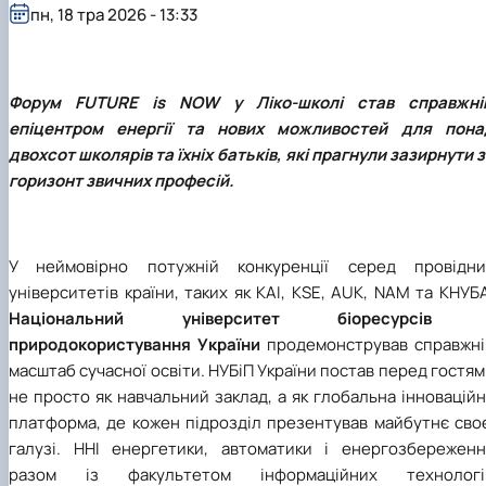
Іноземні мови
Їдальні та буфети
пн, 18 тра 2026 - 13:33
Центр вивчення мов
Психологічна підтримка
Біоетична комісія
Рада молодих вчених
Методичні рекомендації, пам'ятки
ЦКНО «Агропромисловий комплекс, лісове і
Доступ до публічної інформації
Наглядова рада
Історія університету
Працевлаштування
Студентські квитки
Інклюзивне середовище
Наукові видання
садово-паркове господарство, ветеринарна
Наукові школи
Форми документів
Державні закупівлі
Рада роботодавців
Видатні випускники та працівники
Наука для бізнесу
медицина»
Стартап школа НУБіП України
Патентно-ліцензійна діяльність
Досліднику та автору
Офіційна символіка
Благодійний фонд «Голосіївська ініціатива
Звіт ректора
Обладнання НУБіП України
Звіт про проведення НТЗ
Каталог наукових послуг
Антикорупційні заходи
2020»
Пам'яті захисників України
Форум FUTURE is NOW у Ліко-школі став справжні
Наукові журнали НУБіП України
«SEB-2024»
Гендерна радниця
Почесні доктори і професори НУБіП України
Уповноважена особа з питань запобігання 
епіцентром енергії та нових можливостей для пона
Наукові журнали НУБіП України (English)
«SEB-2025»
Контактна інформація
виявлення корупції
Пресслужба
Пам'ятка про проведення науково-технічни
Університетський кур'єр
Положення про антикорупційного
двохсот школярів та їхніх батьків, які прагнули зазирнути 
заходів
уповноваженого НУБіП України
Вибори ректора
горизонт звичних професій.
Порядок планування та організації
Програма розвитку університету «Голосіївсь
Національні нормативно-правові акти
проведення НТЗ
ініціатива – 2025»
Нормативно-правові акти НУБіП України
Результати науково-технічних заходів
Інформаційні ресурси НАЗК
У неймовірно потужній конкуренції серед провідни
Монографії
Методичні роз’яснення НАЗК
Антикорупційні заходи
університетів країни, таких як КАІ, KSE, AUK, NAM та КНУБ
Національний університет біоресурсів 
природокористування України
продемонстрував справжні
масштаб сучасної освіти. НУБіП України постав перед гостя
не просто як навчальний заклад, а як глобальна інновацій
платформа, де кожен підрозділ презентував майбутнє своє
галузі. ННІ енергетики, автоматики і енергозбереженн
разом із факультетом інформаційних технологі