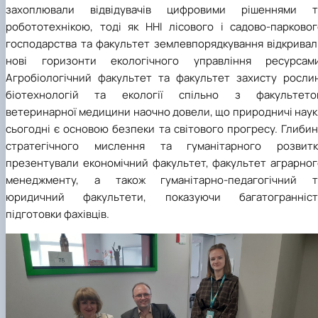
захоплювали відвідувачів цифровими рішеннями т
робототехнікою, тоді як ННІ лісового і садово-парковог
господарства та факультет землевпорядкування відкривал
нові горизонти екологічного управління ресурсами
Агробіологічний факультет та факультет захисту рослин
біотехнологій та екології спільно з факультето
ветеринарної медицини наочно довели, що природничі наук
сьогодні є основою безпеки та світового прогресу. Глиби
стратегічного мислення та гуманітарного розвитк
презентували економічний факультет, факультет аграрног
менеджменту, а також гуманітарно-педагогічний т
юридичний факультети, показуючи багатогранніст
підготовки фахівців.