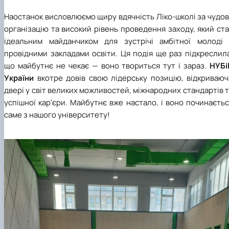
Наостанок висловлюємо щиру вдячність Ліко-школі за чудо
організацію та високий рівень проведення заходу, який ст
ідеальним майданчиком для зустрічі амбітної молоді 
провідними закладами освіти. Ця подія ще раз підкреслил
що майбутнє не чекає — воно твориться тут і зараз.
НУБі
України
вкотре довів свою лідерську позицію, відкриваюч
двері у світ великих можливостей, міжнародних стандартів 
успішної кар'єри. Майбутнє вже настало, і воно починаєть
саме з нашого університету!