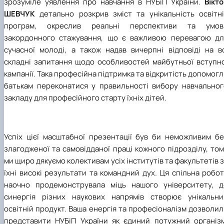
зрозуміле уявлення про навчання в НУБіП України.
Вікт
ШЕВЧУК
детально розкрив зміст та унікальність освітні
програм, окреслив реальні перспективи та умов
закордонного стажування, що є важливою перевагою дл
сучасної молоді, а також надав вичерпні відповіді на вс
складні запитання щодо особливостей майбутньої вступно
кампанії. Така професійна підтримка та відкритість допомог
батькам переконатися у правильності вибору навчальног
закладу для професійного старту їхніх дітей.
Успіх цієї масштабної презентації був би неможливим бе
злагодженої та самовідданої праці кожного підрозділу, то
ми щиро дякуємо колективам усіх інститутів та факультетів 
їхні високі результати та командний дух. Ця спільна робо
наочно продемонструвала міць нашого університету, д
синергія різних наукових напрямів створює унікальни
освітній продукт. Ваша енергія та професіоналізм дозволи
представити НУБіП України як єдиний потужний організм