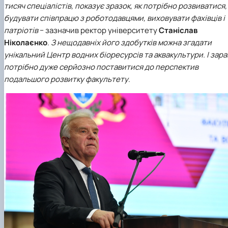
тисяч спеціалістів, показує зразок, як потрібно розвиватися,
будувати співпрацю з роботодавцями, виховувати фахівців і
патріотів
− зазначив ректор університету
Станіслав
Ніколаєнко
.
З нещодавніх його здобутків можна згадати
унікальний
Центр водних біоресурсів та аквакультури
. І зара
потрібно дуже серйозно поставитися до перспектив
подальшого розвитку факультету
.