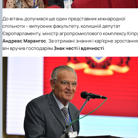
До вітань долучився ще один представник міжнародної
спільноти – випускник факультету, колишній депутат
Європарламенту,
міністр агропромислового комплексу Кіпр
Андреас Марангос
. За отримані знання і кар’єрне зростання
він вручив господарям
Знак честі і вдячності
.