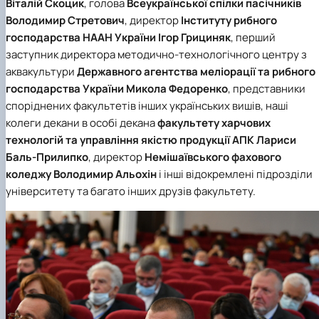
Віталій Скоцик
, голова
Всеукраїнської спілки пасічників
Володимир Стретович
, директор
Інституту рибного
господарства НААН України
Ігор Грициняк
, перший
заступник директора методично-технологічного центру з
аквакультури
Державного агентства меліорації та рибного
господарства України
Микола Федоренко
, представники
споріднених факультетів інших українських вишів, наші
колеги декани в особі декана
факультету харчових
технологій та управління якістю продукції АПК
Лариси
Баль-Прилипко
, директор
Немішаївського фахового
коледжу
Володимир Альохін
і інші відокремлені підрозділи
університету та багато інших друзів факультету.