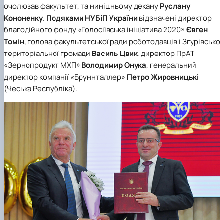
очолював факультет, та нинішньому декану
Руслану
Кононенку
.
Подяками НУБіП України
відзначені директор
благодійного фонду «Голосіївська ініціатива 2020»
Євген
Томін
, голова факультетської ради роботодавців і Згурівсько
територіальної громади
Василь Цвик
, директор ПрАТ
«Зернопродукт МХП»
Володимир Онука
, генеральний
директор компанії «Бруннталлер»
Петро Жировницькі
(Чеська Республіка).