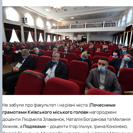
Не забули про факультет і на рівні міста (
Почесними
грамотами Київського міського голови
нагороджені
доценти Людмила Зламанюк, Наталія Богданова та Меланія
Хижняк, а
Подяками
– доценти Ігор Ільчук, Ірина Кононеко,