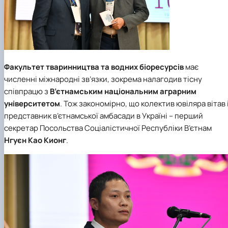
Факультет тваринництва та водних біоресурсів
має
численні міжнародні зв’язки, зокрема налагодив тісну
співпрацю з
В’єтнамським національним аграрним
університетом
. Тож закономірно, що колектив ювіляра вітав 
представник в’єтнамської амбасади в Україні – перший
секретар Посольства Соціалістичної Республіки В’єтнам
Нгуєн Као Кионг
.