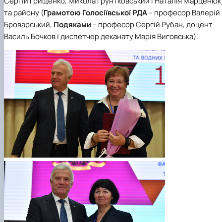
Сергій Грищенко, Микола Грунтковський і Наталія Марценюк
та району (
Грамотою Голосіївської РДА
– професор Валерій
Броварський,
Подяками
– професор Сергій Рубан, доцент
Василь Бочков і диспетчер деканату Марія Виговська).