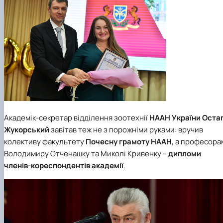
Академік-секретар відділення зоотехнії
НААН України
Оста
Жукорський
завітав теж не з порожніми руками: вручив
колективу факультету
Почесну грамоту НААН
, а професора
Володимиру Отченашку та Миколі Кривенку –
дипломи
членів-кореспондентів академії
.