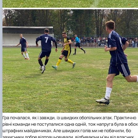
Гра почалася, як і завжди, із швидких обопільних атак. Практично
рівні команди не поступалися одна одній, тож напруга була в обох
штрафних майданчиках. Але швидких голів ми не побачили, бо
захисники добре відпрацьовували, відбиваючи м'яч від власних