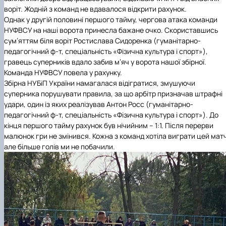
воріт. Жодній з команд не вдавалося відкрити рахунок.
Однак у другій половині першого тайму, чергова атака команди
НУФВСУ на наші ворота принесла бажане очко. Скориставшись
сум’яттям біля воріт Ростислава Сидоренка (
гуманітарно-
педагогічний ф-т
, спеціальність
«Фізична культура і спорт»
),
гравець суперників вдало забив м’яч у ворота нашої збірної.
Команда НУФВСУ повела у рахунку.
Збірна НУБіП України намагалася відігратися, змушуючи
суперника порушувати правила, за що арбітр призначав штрафні
удари, один із яких реалізував Антон Росс (
гуманітарно-
педагогічний ф-т
, спеціальність
«Фізична культура і спорт»
). До
кінця першого тайму рахунок був нічийним – 1:1. Після перерви
малюнок гри не змінився. Кожна з команд хотіла виграти цей мат
але більше голів ми не побачили.